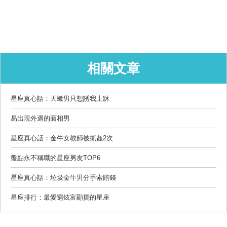
相關文章
星座真心話：天蠍男只想誘我上牀
易出現外遇的面相男
星座真心話：金牛女教師被抓姦2次
盤點永不稱職的星座男友TOP6
星座真心話：垃圾金牛男分手索賠錢
星座排行：最愛窮炫富顯擺的星座