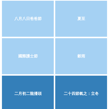
八月八日爸爸節
夏至
國際護士節
穀雨
二月初二龍擡頭
二十四節氣之：立冬