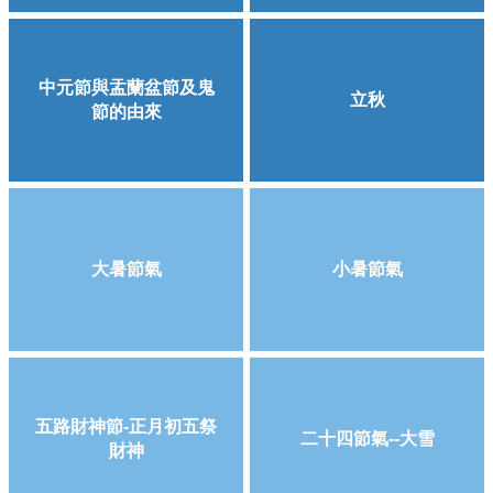
中元節與盂蘭盆節及鬼
立秋
節的由來
大暑節氣
小暑節氣
五路財神節-正月初五祭
二十四節氣--大雪
財神