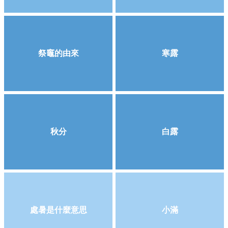
祭竈的由來
寒露
秋分
白露
處暑是什麼意思
小滿