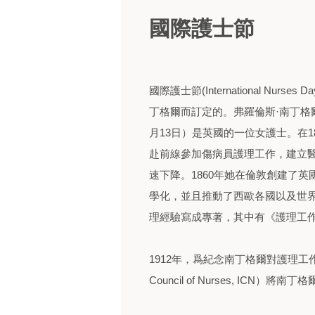
國際護士節
國際護士節(International Nu
丁格爾而訂定的。弗羅倫斯·南丁格爾（Flore
月13日）是英國的一位女護士。在18
赴前線參加傷病員護理工作，建立
速下降。1860年她在倫敦創建了
學化，並且推動了西歐各國以及世
理經驗寫成專著，其中有《護理工作記錄》（
1912年，爲紀念南丁格爾對護理工作做出
Council of Nurses, ICN