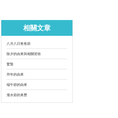
相關文章
八月八日爸爸節
除夕的由來與相關習俗
驚蟄
拜年的由來
端午節的由來
潑水節的來歷