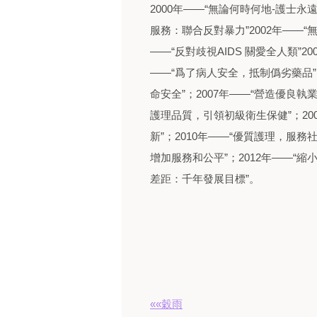
2000年——“無論何時何地-護士永
服務：聯合反對暴力”2002年——“
——“反對歧視AIDS 關愛全人類”2
——“爲了病人安全，抵制僞劣藥品”
命安全”；2007年——“營造優良執
護理品質，引領初級衛生保健”；20
新”；2010年——“優質護理，服務
增加服務和公平”；2012年——“縮
差距：千年發展目標”。
««穀雨