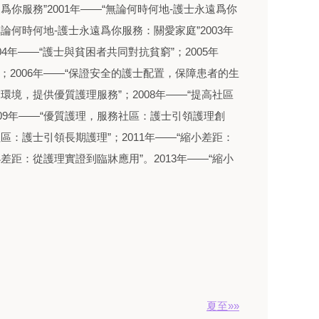
遠爲你服務”2001年——“無論何時何地-護士永遠爲你
無論何時何地-護士永遠爲你服務：關愛家庭”2003年
004年——“護士與貧困者共同對抗貧窮”；2005年
；2006年——“保證安全的護士配置，保障患者的生
業環境，提供優質護理服務”；2008年——“提高社區
09年——“優質護理，服務社區：護士引領護理創
社區：護士引領長期護理”；2011年——“縮小差距：
小差距：從護理實證到臨牀應用”。2013年——“縮小
夏至»»