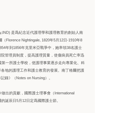
rses Day,IND) 是爲紀念近代護理學和護理教育的創始人南
nce Nightingale, 1820年5月12日-1910年8
54年到1856年克里米亞戰爭中，她率領38名護士
醫院管理員制度，提高護理質量，使傷病員死亡率迅
英國第一所護士學校，使護理事業逐步走向專業化、科
界各地的護理工作和護士教育的發展。南丁格爾把護
Notes on Nursing）。
的貢獻，國際護士理事會（International
）將南丁格爾的誕辰日5月12日定爲國際護士節。