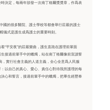
會時決定，每兩年頒發一次南丁格爾獎獎章，作爲表
，中國的很多醫院、護士學校等都會舉行莊嚴的護士
授帽儀式是護生成爲護士的重要時刻。
着“平安夜”的莊嚴樂曲，護生直跪在護理前輩面
護生接過前輩手中的蠟燭，站在南丁格爾像前宣讀誓
病，實行社會主義的人道主義，全心全意爲人民服
誓：以自己的真心、愛心、責任心對待我所護理的每
的決心和誓言，接過前輩手中的蠟燭，把畢生經歷奉