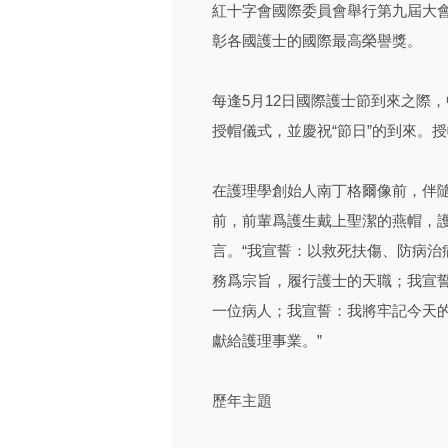
紅十字會國際委員會舉行第九屆大
彰各國護士的國際最高榮譽獎。
每逢5月12日國際護士節到來之際
授帽儀式，並慶祝“節日”的到來。
在護理學創始人南丁格爾像前，伴隨
前，前輩爲護生戴上聖潔的燕帽，
言。“我宣誓：以救死扶傷、防病治
務爲宗旨，履行護士的天職；我宣
一位病人；我宣誓：我將牢記今天
獻給護理事業。”
歷年主題