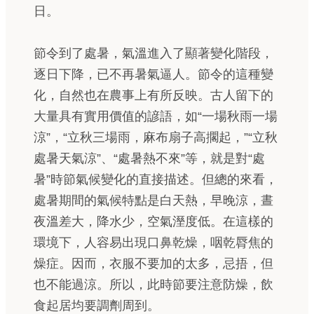
日。
節令到了處暑，氣溫進入了顯著變化階段，
逐日下降，已不再暑氣逼人。節令的這種變
化，自然也在農事上有所反映。古人留下的
大量具有實用價值的諺語，如“一場秋雨一場
涼”，“立秋三場雨，麻布扇子高擱起，”“立秋
處暑天氣涼”、“處暑熱不來”等，就是對“處
暑”時節氣候變化的直接描述。但總的來看，
處暑期間的氣候特點是白天熱，早晚涼，晝
夜溫差大，降水少，空氣溼度低。在這樣的
環境下，人容易出現口鼻乾燥，咽乾脣焦的
燥症。因而，衣服不要加的太多，忌捂，但
也不能過涼。所以，此時節要注意防燥，飲
食起居均要調劑周到。