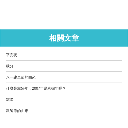
相關文章
平安夜
秋分
八一建軍節的由來
什麼是寡婦年：2007年是寡婦年嗎？
霜降
教師節的由來