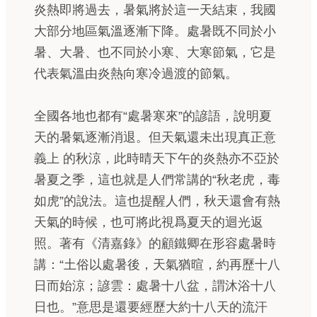
炎熱即將過去，暑氣將於這一天結束，我國
大部分地區氣溫逐漸下降。處暑既不同於小
暑、大暑、也不同於小寒、大寒節氣，它是
代表氣溫由炎熱向寒冷過渡的節氣。
全國各地也都有“處暑寒來”的諺語，說明夏
天的暑氣逐漸消退。但天氣還未出現真正意
義上 的秋涼，此時晴天下午的炎熱亦不亞於
暑夏之季，這也就是人們常講的“秋老虎，毒
如虎”的說法。這也提醒人們，秋天還會有熱
天氣的時候，也可將此視爲夏天的迴光返
照。著有《清嘉錄》的顧鐵卿在形容處暑時
講：“土俗以處暑後，天氣猶暄，約再歷十八
日而始涼；諺雲：處暑十八盆，謂沐浴十八
日也。”意思是還要經歷大約十八天的流汗