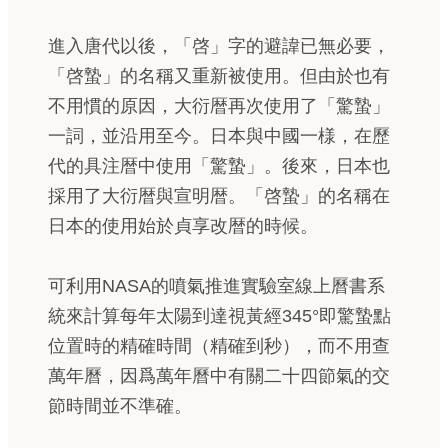
進入唐代以後，「啓」字的避諱已無必要，
「啓蟄」的名稱又重新被使用。但由於也有
不用慣的原因，大衍暦再次使用了「驚蟄」
一詞，並沿用至今。日本與中國一様，在歷
代的具注暦中使用「驚蟄」。後來，日本也
採用了大衍暦與宣明暦。「啓蟄」的名稱在
日本的使用始於貞享改暦的時候。
可利用NASA的噴氣推進實驗室線上曆書系
統來計算每年太陽到達視黃經345°即驚蟄點
位置時的精確時間（精確到秒），而不用查
萬年曆，因爲萬年曆中有關二十四節氣的交
節時間並不準確。