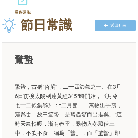
星座常識
節日常識
返回列表
驚蟄
驚蟄，古稱“啓蜇”，二十四節氣之一。在3月
6日前後太陽到達黃經345°時開始，《月令
七十二候集解》：“二月節……萬物出乎震，
震爲雷，故曰驚蟄，是蟄蟲驚而出走矣。”這
時天氣轉暖，漸有春雷，動物入冬藏伏土
中，不飲不食，稱爲「蟄」，而「驚蟄」即