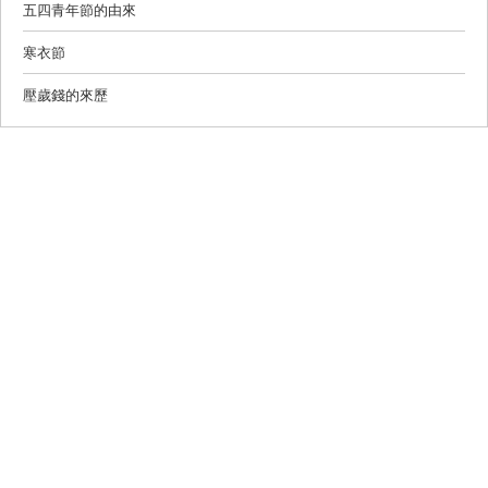
五四青年節的由來
寒衣節
壓歲錢的來歷