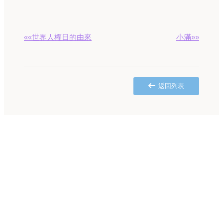
««世界人權日的由來
小滿»»
返回列表