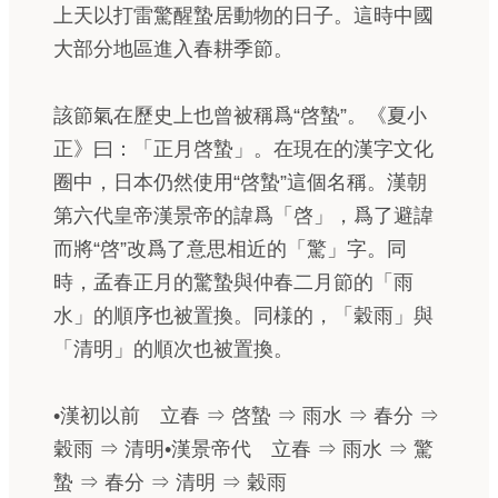
上天以打雷驚醒蟄居動物的日子。這時中國
大部分地區進入春耕季節。
該節氣在歷史上也曾被稱爲“啓蟄”。《夏小
正》曰：「正月啓蟄」。在現在的漢字文化
圈中，日本仍然使用“啓蟄”這個名稱。漢朝
第六代皇帝漢景帝的諱爲「啓」，爲了避諱
而將“啓”改爲了意思相近的「驚」字。同
時，孟春正月的驚蟄與仲春二月節的「雨
水」的順序也被置換。同様的，「穀雨」與
「清明」的順次也被置換。
•漢初以前 立春 ⇒ 啓蟄 ⇒ 雨水 ⇒ 春分 ⇒
穀雨 ⇒ 清明•漢景帝代 立春 ⇒ 雨水 ⇒ 驚
蟄 ⇒ 春分 ⇒ 清明 ⇒ 穀雨