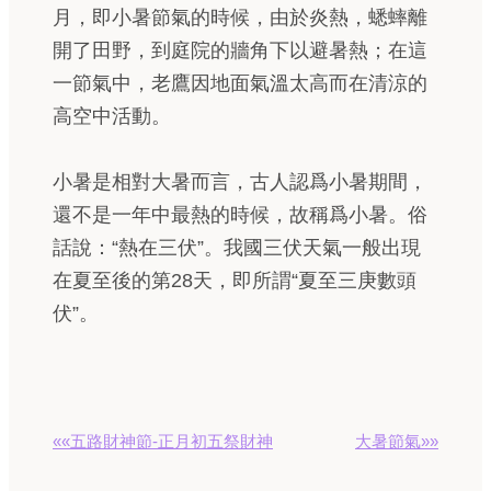
月，即小暑節氣的時候，由於炎熱，蟋蟀離
開了田野，到庭院的牆角下以避暑熱；在這
一節氣中，老鷹因地面氣溫太高而在清涼的
高空中活動。
小暑是相對大暑而言，古人認爲小暑期間，
還不是一年中最熱的時候，故稱爲小暑。俗
話說：“熱在三伏”。我國三伏天氣一般出現
在夏至後的第28天，即所謂“夏至三庚數頭
伏”。
««五路財神節-正月初五祭財神
大暑節氣»»