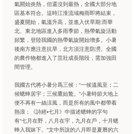
氣開始炎熱，但還沒到最熱，全國大部分地
區基本符合。這時江淮流域梅雨即將結束，
盛夏開始，氣溫升高，並進入伏旱期;而華
北、東北地區進入多雨季節，熱帶氣旋活動
頻繁，登陸我國的熱帶氣旋開始增多。小暑
後南方應注意抗旱，北方須注意防澇。全國
的農作物都進入了茁壯成長階段，需加強田
間管理。
我國古代將小暑分爲三候：“一候溫風至；二
候蟋蟀居宇；三候鷹始鷙。”小暑時節大地上
便不再有一絲涼風，而是所有的風中都帶着
熱浪；《詩經•七月》中描述蟋蟀的字句
有“七月在野，八月在宇，九月在戶，十月蟋
蟀入我牀下。”文中所說的八月即是夏曆的六