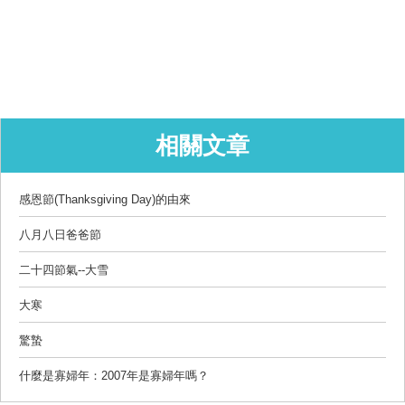
相關文章
感恩節(Thanksgiving Day)的由來
八月八日爸爸節
二十四節氣--大雪
大寒
驚蟄
什麼是寡婦年：2007年是寡婦年嗎？