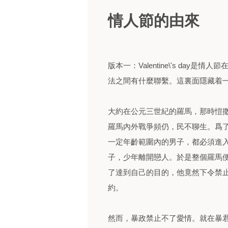
情人節的由來
版本一：Valentine\'s da
法之間有什麼聯繫。這裏面隱藏着
大約在公元三世紀的羅馬，那時愷撒已
羅馬內外戰爭頻仍，民不聊生。爲了補
一定年齡範圍內的男子，都必須進
子，少年離開戀人。於是整個羅馬
了達到自己的目的，他竟然下令禁
約。
然而，暴政禁止不了愛情。就在暴