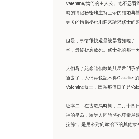
Valentine,我們的主人公。他
助的情侶祕密地主持上帝的結婚典
更多的情侶祕密地趕來請求修士的
但是，事情很快還是被暴君知曉了
牢，最終折磨致死。修士死的那一天是
人們爲了紀念這個敢於與暴君鬥爭的
過去了，人們再也記不得Claudi
Valentine修士，因爲那個日子是Valen
版本二：在古羅馬時期，二月十四
神的皇后，羅馬人同時將她尊奉爲婦
拉節”，是用來對約娜治下的其他衆