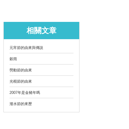
相關文章
元宵節的由來與傳說
穀雨
勞動節的由來
光棍節的由來
2007年是金豬年嗎
潑水節的來歷