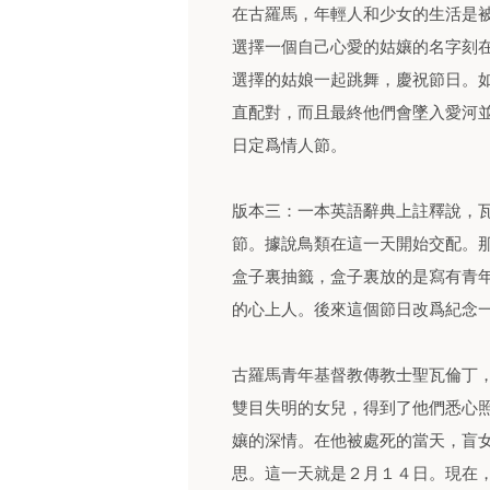
在古羅馬，年輕人和少女的生活是
選擇一個自己心愛的姑孃的名字刻
選擇的姑娘一起跳舞，慶祝節日。
直配對，而且最終他們會墜入愛河
日定爲情人節。
版本三：一本英語辭典上註釋說，
節。據說鳥類在這一天開始交配。
盒子裏抽籤，盒子裏放的是寫有青
的心上人。後來這個節日改爲紀念
古羅馬青年基督教傳教士聖瓦倫丁
雙目失明的女兒，得到了他們悉心
孃的深情。在他被處死的當天，盲
思。這一天就是２月１４日。現在