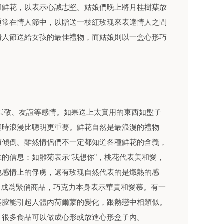
和鮮花，以表示心誠志堅。姑娘們晚上將月桂樹葉放
通常在情人節中，以贈送一枝紅玫瑰來表達情人之間
情人節送給女孩的最佳禮物，而姑娘則以一盒心形巧
敬、友誼等感情。如果送上太實用的東西如盤子
這時浪漫比聰明更重要。鮮花自然是最浪漫的禮物
而傾倒。雖然情侶們不一定都知道各種鮮花的含義，
的信息：如雛菊表示“我想你”，桃花代表美和愛，
他感情上的俘虜，還有玫瑰自然代表的是熾熱的感
下子成爲緊俏商品，巧克力本身表示華貴和愛慕。有一
基胺能引起人體內荷爾蒙的變化，跟熱戀中相類似。
擇。很多食品可以做成心形或放進心形盒子內。