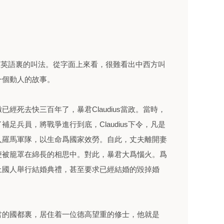
y是情人節在英語裏的叫法。從字面上來看，很難看出中西方叫
一個動人的故事。
經死去快三百年了，暴君Claudius當政。當時，
足兵員，將戰爭進行到底，Claudius下令，凡是
入羅馬軍隊，以生命爲國家效勞。自此，丈夫離開妻
便被籠罩在綿長的相思中。對此，暴君大爲惱火。爲
止國人舉行結婚典禮，甚至要求已經結婚的毀掉婚
君的國都裏，居住着一位德高望重的修士，他就是