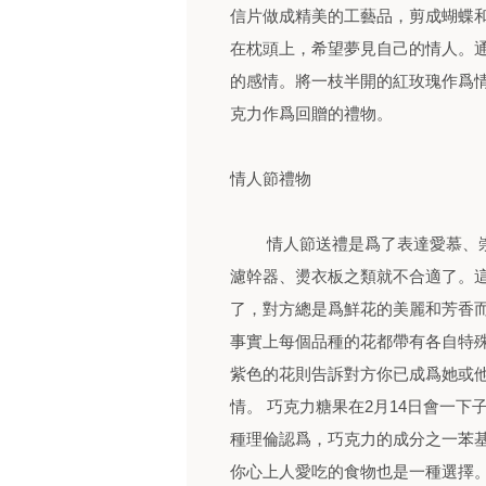
信片做成精美的工藝品，剪成蝴蝶
在枕頭上，希望夢見自己的情人。
的感情。將一枝半開的紅玫瑰作爲
克力作爲回贈的禮物。
情人節禮物
情人節送禮是爲了表達愛慕、崇
濾幹器、燙衣板之類就不合適了。
了，對方總是爲鮮花的美麗和芳香
事實上每個品種的花都帶有各自特殊
紫色的花則告訴對方你已成爲她或
情。 巧克力糖果在2月14日會一
種理倫認爲，巧克力的成分之一苯
你心上人愛吃的食物也是一種選