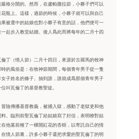
被嚴格分開的。然而，在盧帕撒拉節，小夥子們可以
在花瓶上。這樣，過節的時候，小夥子就可以與自己
如果被選中的姑娘也對小夥子有意的話，他們便可一
並一起步入教堂結婚。後人爲此而將每年的二月十四
瓦倫丁（情人節）二月十四日，來源於古羅馬的牧神
那時的風俗是：在牧神節期間，每個青年男子從一隻
年女子姓名的條子。抽到誰，誰就成爲那個青年男子
一位叫瓦倫丁的基督教聖徒。
，冒險傳播基督教義，被捕入獄，感動了老獄吏和他
照料。臨刑前聖瓦倫丁給姑娘寫了封信，表明瞭對姑
女在他墓前種了一棵開紅花的杏樹，以寄託自己的情
，在情人節裏，許多小夥子還把求愛的聖瓦倫丁的明