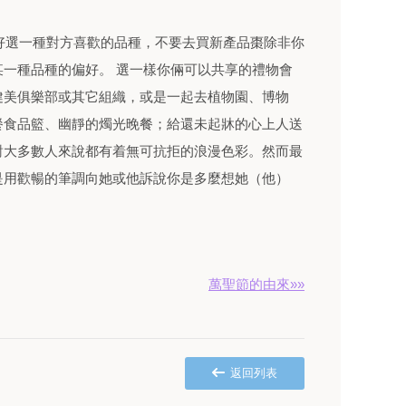
選一種對方喜歡的品種，不要去買新產品棗除非你
一種品種的偏好。 選一樣你倆可以共享的禮物會
健美俱樂部或其它組織，或是一起去植物園、博物
餐食品籃、幽靜的燭光晚餐；給還未起牀的心上人送
對大多數人來說都有着無可抗拒的浪漫色彩。然而最
是用歡暢的筆調向她或他訴說你是多麼想她（他）
萬聖節的由來»»
返回列表