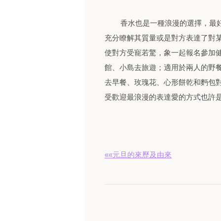
香水也是一種浪漫的選擇，最好
充分瞭解其質量或是對方表達了對某
使對方受寵若驚，象一起報名參加
館、小島去旅遊；適用於兩人的野
去早餐、玫瑰花、心形餅乾和麪包
受歡迎最浪漫的表達愛的方式也許
««元旦的來歷及由來