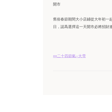
開市
舊俗春節期間大小店鋪從大年初一
日，認爲選擇這一天開市必將招財
««二十四節氣--大雪