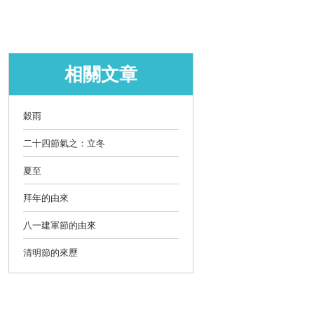
相關文章
穀雨
二十四節氣之：立冬
夏至
拜年的由來
八一建軍節的由來
清明節的來歷