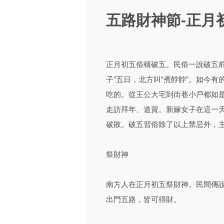
五路財神節-正月
正月初五俗稱破五。民俗一說破五前
子”五日，北方叫“煮餑餑”。如今
吃的。從王公大宅到街巷小戶都如
走訪拜年、道賀。新嫁女子在這一
破敗。破五習俗除了以上禁忌外，
祭財神
南方人在正月初五祭財神。民間傳
出門五路，皆可得財。