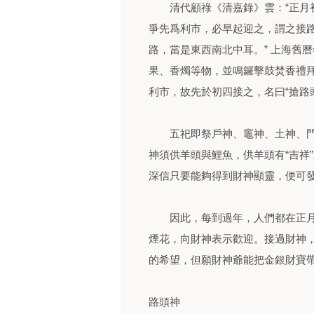
清代顧祿《清嘉錄》雲：“正月初
爭先爲利市，必早起迎之，謂之接路
路，當是東西南北中耳。” 上海舊
果、香燭等物，並鳴鑼擊鼓焚香禮
利市，故先於初四接之，名曰“搶路頭
五祀即祭戶神、竈神、土神、門神
神須供羊頭與鯉魚，供羊頭有“吉祥”
深信只要能夠得到財神顯靈，便可
因此，每到過年，人們都在正月
煙花，向財神表示歡迎。接過財神
的希望，但願財神爺能把金銀財寶
路頭神