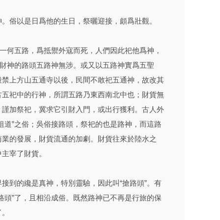
。俗以是日爲他的生日，祭曬迎接，頗爲壯觀。
一何五路，爲抵禦外寇而死，人們因此祀他爲神，
爲財神的路頭五路神無涉。或又以五路神實爲五聖
毀禁上方山五通寺以後，民間不敢祀五通神，故改其
古五祀中的行神，所謂五路乃東西南北中也；財貨無
，謹加祭祀，冀求它引財入門，或出行獲利。古人外
祖道”之俗；吳俗接路頭，祭祀的也是路神，而這路
商業的發展，財貨流通的加劇。財貨往來於陸水之
中主宰了財貨。
到的纔是真神，特別靈驗，因此叫“搶路頭”。有
路頭”了，且相沿成俗。既然路神已不再是行旅的保
了。