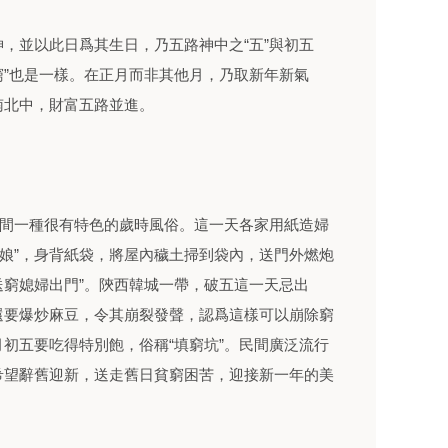
並以此日爲其生日，乃五路神中之“五”與初五
五窮”也是一樣。在正月而非其他月，乃取新年新氣
南北中，財富五路並進。
間一種很有特色的歲時風俗。這一天各家用紙造婦
五窮娘”，身背紙袋，將屋內穢土掃到袋內，送門外燃炮
“送窮媳婦出門”。陝西韓城一帶，破五這一天忌出
還要爆炒麻豆，令其崩裂發聲，認爲這樣可以崩除窮
初五要吃得特別飽，俗稱“填窮坑”。民間廣泛流行
希望辭舊迎新，送走舊日貧窮困苦，迎接新一年的美