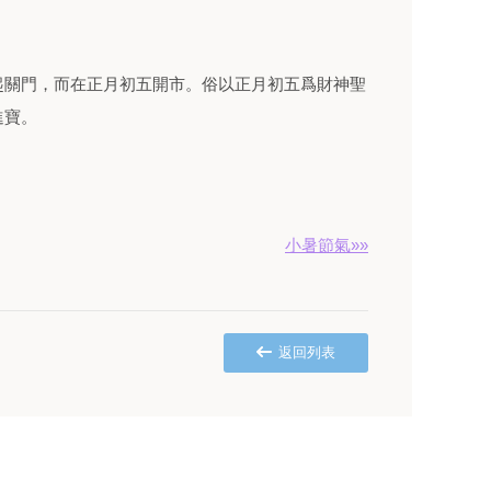
起關門，而在正月初五開市。俗以正月初五爲財神聖
進寶。
小暑節氣»»
返回列表