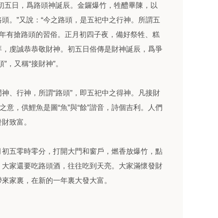
五日，爲路頭神誕辰。金鑼爆竹，牲醴畢陳，以
頭。”又說：“今之路頭，是五祀中之行神。所謂五
曆年有搶路頭的習俗。正月初四子夜，備好祭牲、糕
拜，虔誠恭恭敬財神。初五日俗傳是財神誕辰，爲爭
”，又稱“接財神”。
、行神，所謂“路頭”，即五祀中之得神。凡接財
之意，供鯉魚是圖“魚”與“餘”諧音，詩個吉利。人們
發財致富。
初五零時零分，打開大門和窗戶，燃香放爆竹，點
，大家還要吃路頭酒，往往吃到天亮。大家滿懷發財
帶來家裏，在新的一年裏大發大富。