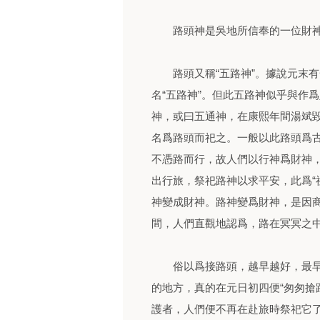
路頭神是吳地所信奉的一位財神
路頭又稱“五路神”。據說元末有
名“五路神”。但此五路神似乎與作
神，或曰五通神，在康熙年間湯斌
名爲路頭而祀之。一般以此路頭爲
不憑路而行，故人們以行神爲財神
出行旅，祭祀路神以求平安，此爲“
神變成財神。路神變爲財神，是因
間，人們直觀地認爲，路在冥冥之
俗以爲接路頭，越早越好，最早接
的地方，真的在元日初四便“匆匆搶
護者，人們便不再在赴旅時祭祀它