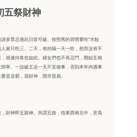
初五祭財神
諸多禁忌過此日皆可破。按照舊的習慣要吃“水餃
有的人家只吃三、二天，有的隔一天一吃，然而沒有不
是，就連待客也如此。婦女們也不再忌門，開始互相
天歸寧。一說破五這一天不宜做事，否則本年內遇事
主要是送窮，迎財神，開市貿易。
說，財神即五路神。所謂五路，指東西南北中，意爲