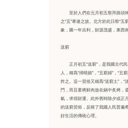
至於人們在元月初五祭拜路頭神，
之“五”牽連之故。北方於此日祭“
象，圖一年吉利，財源茂盛，東西
送窮
正月初五“送窮”，是我國古代民
人，稱爲“掃晴娘”，“五窮婦”，“
炸之。這一習俗又稱爲“送窮土”，
門，而且要將鮮肉放在鍋中炙烤，
氣，求得財運。此外舊時除夕或正月
的送窮習俗，反映了我國人民普遍
好生活的傳統心理。