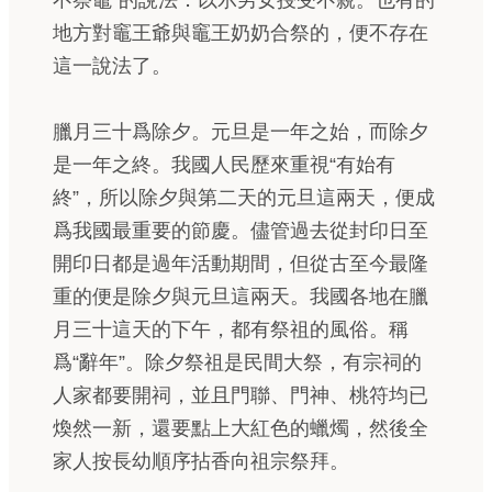
不祭竈”的說法．以示男女授受不親。也有的
地方對竈王爺與竈王奶奶合祭的，便不存在
這一說法了。
臘月三十爲除夕。元旦是一年之始，而除夕
是一年之終。我國人民歷來重視“有始有
終”，所以除夕與第二天的元旦這兩天，便成
爲我國最重要的節慶。儘管過去從封印日至
開印日都是過年活動期間，但從古至今最隆
重的便是除夕與元旦這兩天。我國各地在臘
月三十這天的下午，都有祭祖的風俗。稱
爲“辭年”。除夕祭祖是民間大祭，有宗祠的
人家都要開祠，並且門聯、門神、桃符均已
煥然一新，還要點上大紅色的蠟燭，然後全
家人按長幼順序拈香向祖宗祭拜。