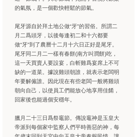
的氣氛，是一個歡快輕鬆的節氣。
尾牙源自於拜土地公做“牙”的習俗。所謂二
月二爲頭牙，以後每逢初二和十六都要
做“牙”到了農曆十二月十六日正好是尾牙。
尾牙同二月二一樣有春餅(南方叫潤餅)吃，
這一天買賣人要設宴，白斬雞爲宴席上不可
缺的一道菜。據說雞頭朝誰，就表示老闆明
年要解僱誰。因此現在有些老闆一般將雞頭
朝向自己，以使員工們能放心地享用佳餚，
回家後也能過個安穩年。
臘月二十三日爲祭竈節。傳說竈神是玉皇大
帝派到每個家中監察人們平時善惡的神，每
年歲末回到天宮中向玉皇大帝奏報民情，讓