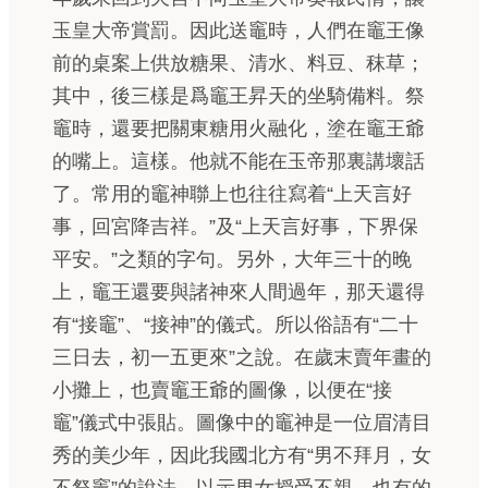
玉皇大帝賞罰。因此送竈時，人們在竈王像
前的桌案上供放糖果、清水、料豆、秣草；
其中，後三樣是爲竈王昇天的坐騎備料。祭
竈時，還要把關東糖用火融化，塗在竈王爺
的嘴上。這樣。他就不能在玉帝那裏講壞話
了。常用的竈神聯上也往往寫着“上天言好
事，回宮降吉祥。”及“上天言好事，下界保
平安。”之類的字句。另外，大年三十的晚
上，竈王還要與諸神來人間過年，那天還得
有“接竈”、“接神”的儀式。所以俗語有“二十
三日去，初一五更來”之說。在歲末賣年畫的
小攤上，也賣竈王爺的圖像，以便在“接
竈”儀式中張貼。圖像中的竈神是一位眉清目
秀的美少年，因此我國北方有“男不拜月，女