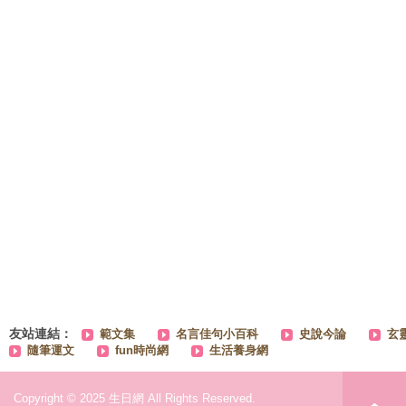
友站連結：
範文集
名言佳句小百科
史說今論
玄
隨筆運文
fun時尚網
生活養身網
Copyright © 2025 生日網 All Rights Reserved.