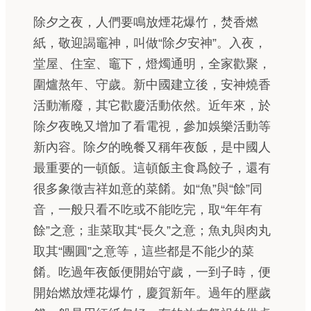
除夕之夜，人們要鳴放煙花爆竹，焚香燃
紙，敬迎謁竈神，叫做“除夕安神”。入夜，
堂屋、住室、竈下，燈燭通明，全家歡聚，
圍爐熬年、守歲。新中國建立後，安神燒香
活動漸廢，其它歡慶活動依然。近年來，於
除夕夜晚又增加了看電視，參加娛樂活動等
新內容。除夕的晚餐又稱年夜飯，是中國人
最重要的一頓飯。這頓飯主食爲餃子，還有
很多象徵吉祥如意的菜餚。如“魚”與“餘”同
音，一般只看不吃或不能吃完，取“年年有
餘”之意；韭菜取其“長久”之意；魚丸與肉丸
取其“團圓”之意等，這些都是不能少的菜
餚。吃過年夜飯便開始守歲，一到子時，便
開始燃放煙花爆竹，慶賀新年。過年的壓歲