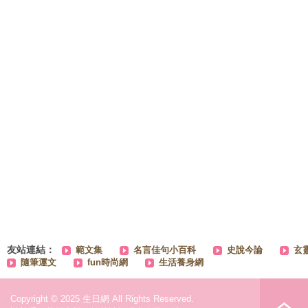
友站連結：
範文集
名言佳句小百科
史說今論
玄
隨筆運文
fun時尚網
生活養身網
Copyright © 2025 生日網 All Rights Reserved.