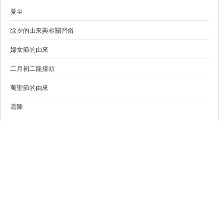
夏至
除夕的由來與相關習俗
婦女節的由來
二月初二龍擡頭
萬聖節的由來
霜降