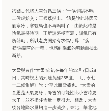
我國古代將大雪分爲三候：“一候鵑鷗不嗚；
二候虎始交；三候荔挺出。”這是說此時因天
氣寒冷，寒號鳥也不再嗚叫了；由於此時是
陰氣最盛時期，正所謂盛極而衰，陽氣已有
所萌動，所以老虎開始有求偶行爲；“荔
挺”爲蘭草的一種，也感到陽氣的萌動而抽出
新芽。
大雪與農作“大雪”節氣在每年的12月7日或8
日，其時視太陽到達黃經255度。《月令七
十二候集解》說：“至此而雪盛也。”大雪的
意思是天氣更冷，降雪的可能性比小雪時更
大了，並不指降雪量一定很大。相反，大雪
後各地降水量均進一步減少，東北、華北地