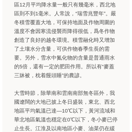
區12月平均降水量一般只有幾毫米，西北地
區則不到1毫米。人常說，“瑞雪兆豐年”。嚴
冬積雪覆蓋大地，可保持地面及作物周圍的
溫度不會因寒流侵襲而降得很低，爲冬作物
創造了良好的越冬環境。積雪融化時又增加
了土壤水分含量，可供作物春季生長的需
要。另外，雪水中氮化物的含量是普通雨水
的5倍，還有一定的肥田作用。所以有“麥蓋
三牀被，枕着饅頭睡”的農諺。
大雪時節，除華南和雲南南部無冬區外，我
國遼闊的大地已披上冬日盛裝，東北、西北
地區平均氣溫已達—10℃以下，黃河流域和
華北地區氣溫也穩定在0℃以下，冬小麥已停
止生長。江淮及以南地區小麥、油菜仍在緩