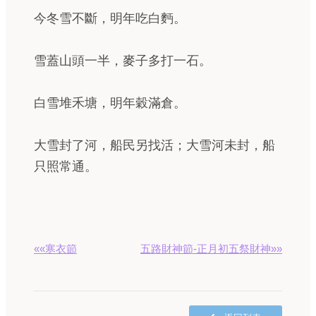
今冬雪不斷，明年吃白麪。
雪蓋山頭一半，麥子多打一石。
白雪堆禾塘，明年穀滿倉。
大雪封了河，船民另找活；大雪河未封，船
只照常通。
««寒衣節
五路財神節-正月初五祭財神»»