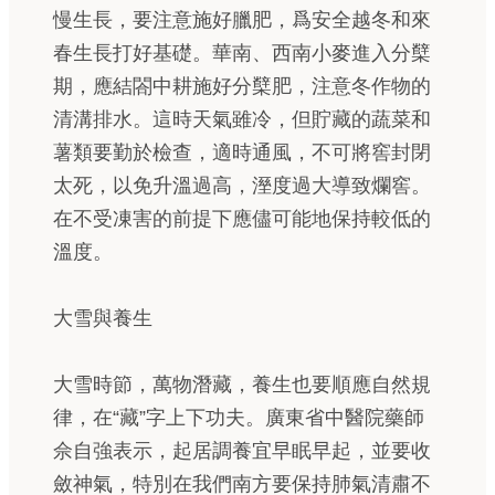
慢生長，要注意施好臘肥，爲安全越冬和來
春生長打好基礎。華南、西南小麥進入分櫱
期，應結閤中耕施好分櫱肥，注意冬作物的
清溝排水。這時天氣雖冷，但貯藏的蔬菜和
薯類要勤於檢查，適時通風，不可將窖封閉
太死，以免升溫過高，溼度過大導致爛窖。
在不受凍害的前提下應儘可能地保持較低的
溫度。
大雪與養生
大雪時節，萬物潛藏，養生也要順應自然規
律，在“藏”字上下功夫。廣東省中醫院藥師
佘自強表示，起居調養宜早眠早起，並要收
斂神氣，特別在我們南方要保持肺氣清肅不