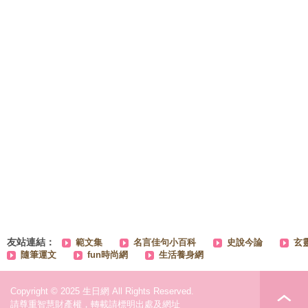
友站連結：
範文集
名言佳句小百科
史說今論
玄
隨筆運文
fun時尚網
生活養身網
Copyright © 2025 生日網 All Rights Reserved.
請尊重智慧財產權，轉載請標明出處及網址