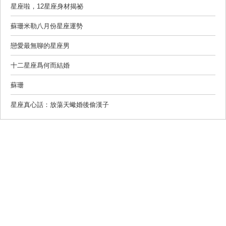
星座啦，12星座身材揭祕
蘇珊米勒八月份星座運勢
戀愛最無聊的星座男
十二星座爲何而結婚
蘇珊
星座真心話：放蕩天蠍婚後偷漢子