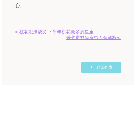
心。
««桃花氾濫成災 下半年桃花最多的星座
夢想家雙魚座男人全解析»»
返回列表