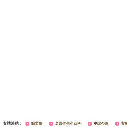
友站連結：
範文集
名言佳句小百科
史說今論
玄