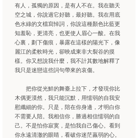
有人，孤獨的原因，是有人不在。我在聽天
空之城，你說過它好聽，最好聽。我在用底
色水綠的文檔寫悼詞，你說這種顏色比藍更
知羞恥，更清亮，也更使人眉心一酸。在我
心裏，劃下傷痕，暴露在這樣的陽光下，像
麗江的柔軟時光，卻映成東非大裂谷的摸
樣。你又想說我什麼，我不計其數地解釋了
我只是迷戀這些詞句帶來的哀傷。
把你從光鮮的舞臺上拉下，才發現你比
木偶更漠然，我只能沉默，用懦弱的自我安
慰纖細的你。只是，陪在你身邊，才明白你
不需要人陪。我相信你，勝過相信懦弱的自
己。不是怕你寂寞，是怕我自己傷心。看到
你永遠清澈的眼睛，看破你迷茫羸弱的心。