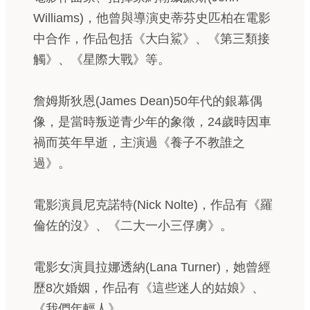
Williams)，他曾與導演史蒂芬史匹柏在電影
中合作，作品包括《大白鯊》、《第三類接
觸》、《星際大戰》等。
詹姆斯狄恩(James Dean)50年代的銀幕偶
像，是當時叛逆青少年的象徵，24歲時因車
禍而英年早逝，主演過《養子不教誰之
過》。
電影演員尼克諾特(Nick Nolte)，作品有《羅
倫佐的沒》、《二大一小三俘虜》。
電影女演員拉娜透納(Lana Turner)，她曾經
歷8次婚姻，作品有《這些迷人的姑娘》、
《我們年輕人》。