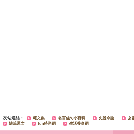
友站連結：
範文集
名言佳句小百科
史說今論
玄
隨筆運文
fun時尚網
生活養身網