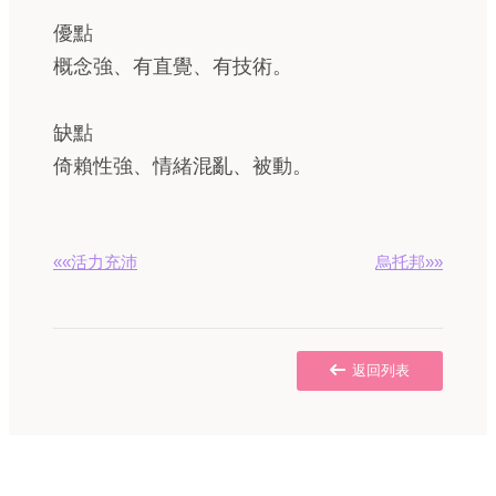
優點
概念強、有直覺、有技術。
缺點
倚賴性強、情緒混亂、被動。
««活力充沛
烏托邦»»
返回列表