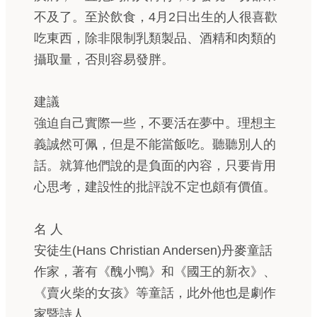
不及了。至於飲食，4月2日出生的人很喜歡
吃東西，除非限制乳類製品、酒精和肉類的
攝取量，否則容易發胖。
建議
強迫自己實際一些，不要活在夢中。理想主
義誠然可佩，但是不能當飯吃。聽聽別人的
話。就算他們說的是負面的內容，只要肯用
心思考，建設性的批評說不定也頗有價值。
名 人
安徒生(Hans Christian Andersen)丹麥童話
作家，著有《醜小鴨》和《國王的新衣》、
《賣火柴的女孩》等童話，此外他也是劇作
家暨詩人。