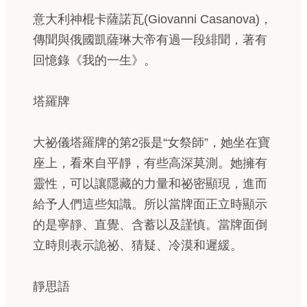
意大利神棍卡薩諾瓦(Giovanni Casanova)，
傳聞與俄國凱薩琳大帝有過一段緋聞，著有
回憶錄《我的一生》。
塔羅牌
大祕儀塔羅牌的第2張是“女祭師”，她坐在寶
座上，看來自平靜，有些高深莫測。她擁有
靈性，可以讓隱藏的力量和祕密顯現，進而
給予人們這些知識。所以當牌面正立時顯示
的是寧靜、直覺、含蓄以及謹慎。當牌面倒
立時則表示詭祕、猜疑、冷漠和遲緩。
靜思語