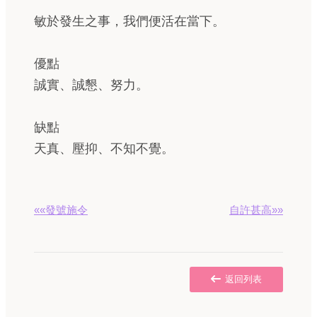
敏於發生之事，我們便活在當下。
優點
誠實、誠懇、努力。
缺點
天真、壓抑、不知不覺。
««發號施令
自許甚高»»
返回列表