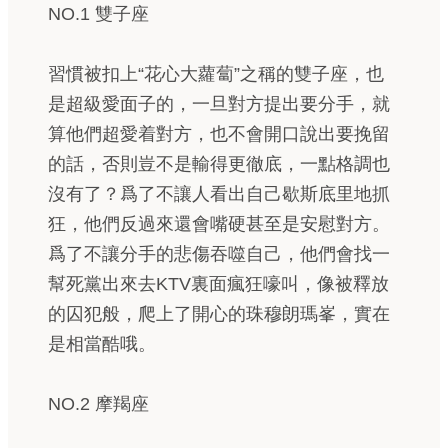
NO.1 雙子座
習慣被扣上“花心大蘿蔔”之稱的雙子座，也
是超級愛面子的，一旦對方提出要分手，就
算他們超愛着對方，也不會開口說出要挽留
的話，否則豈不是輸得更徹底，一點格調也
沒有了？爲了不讓人看出自己歇斯底里地抓
狂，他們反過來還會嘴硬甚至是安慰對方。
爲了不讓分手的悲傷吞噬自己，他們會找一
幫死黨出來去KTV裏面瘋狂嚎叫，像被釋放
的囚犯般，爬上了開心的珠穆朗瑪峯，實在
是相當酷哦。
NO.2 摩羯座