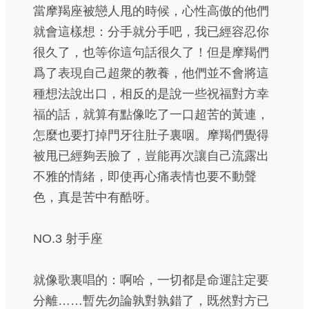
當摩羯座被戀人甩的時候，心性高傲的他們
就會這樣想：分手就分手吧，我已經容忍你
很久了，也等你這句話很久了！但是摩羯們
爲了表現自己超衆的教養，他們並不會將這
種想法說出口，相反的是說一些祝福對方幸
福的話，就算有點像吃了一口超苦的黃連，
怎麼也要打掉門牙往肚子裏咽。摩羯們覺得
被甩已經夠丟臉了，豈能再次讓自己流露出
不雅的情緒，即使再心痛表情也要不動聲
色，真是苦中有酷呀。
NO.3 射手座
就像歌裏唱的：啊哈，一切都是命運註定要
分離……暫先勿論孰對孰錯了，既然對方已