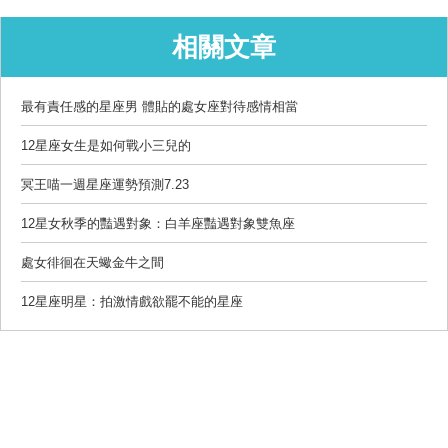
相關文章
最有責任感的星座男 體貼的處女座對待感情相當
12星座女生是如何戰小三兒的
冥王喵一週星座運勢預測7.23
12星女秋季的豔遇對象：白羊座豔遇對象雙魚座
處女徘徊在天蠍金牛之間
12星座明星：拍激情戲欲罷不能的星座