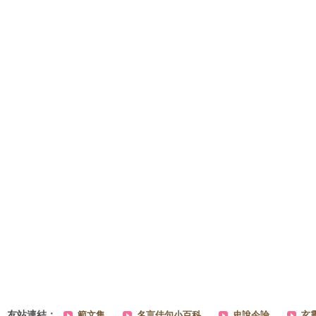
友站連結：
範文集
名言佳句小百科
史說今論
玄