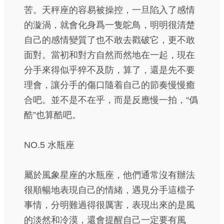
苦。天秤座的容易被操控，一旦陷入了感情
的漩渦，就會化身爲一隻鴕鳥，明明很清楚
自己的感情變質了也不敢去戳破它，更不敢
面對。當初和對方自然而然地在一起，現在
分手來得似乎猝不及防，算了，還是先不要
理會，讓分手的傷口隨着自己的節奏慢慢癒
合吧。並不是不在乎，而是反應慢一拍，“僞
酷”也算酷吧。
NO.5 水瓶座
屬於風象星座的水瓶座，他們通常沒有辦法
很順暢地表現自己的情緒，遇見分手這檔子
事情，分明難過得很厲害，表現出來的是風
的淡然和冷漠，還會提醒自己一定要有風