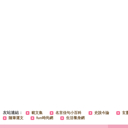
友站連結：
範文集
名言佳句小百科
史說今論
玄
隨筆運文
fun時尚網
生活養身網