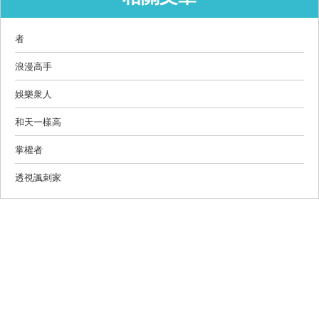
者
浪漫高手
娛樂衆人
和天一樣高
掌權者
透視諷刺家