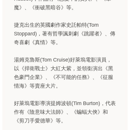
魔》、《衝破黑暗谷》等。
捷克出生的英國劇作家史託帕特(Tom
Stoppard)，著有哲學諷刺劇《跳躍者》、傳
奇喜劇《真情》等。
湯姆克魯斯(Tom Cruise)好萊塢電影演員，
以《捍衛戰士》大紅大紫，並領銜演出《黑
色豪門企業》、《不可能的任務》、《征服
情海》等賣座大片。
好萊塢電影導演提姆波頓(Tim Burton)，代表
作有《陰意味大法師》、《蝙蝠大俠》和
《剪刀手愛德華》等。