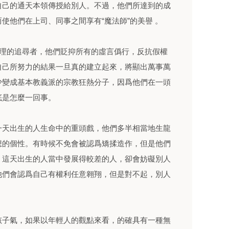
自己的通天本領傳授給別人。不過，他們所達到的成
使他們在上司、同事之間享有“魔法師”的美譽 。
真理的追尋者，他們貶抑所有的虛言僞行，反抗假權
自己所努力的結果一旦真的建立起來，將顯出萬事萬
少變成基本教義派的宗教狂熱分子，因爲他們在一頭
底是怎麼一回事。
一天出生的人生命中的重頭戲，他們多半相當地生龍
想的個性。有時候不免會被認爲矯揉造作，但是他們
，這天出生的人當中發展得較差的人，卻會妨礙別人
他們會認爲自己有權利任意翱翔，但是對不起，別人
孩子氣，如果以年輕人的觀點來看，的確具有一種無