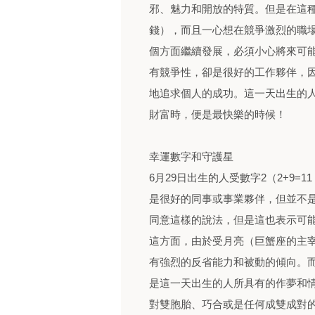
邪、魅力和開放的特質。但是在這
錢），而且一心想在競爭激烈的職場
個方面繼續發展，必須小心將來可
有競爭性，卻是很好的工作夥伴，
地追求個人的成功。這一天出生的
財富時，便是最快樂的時候！
幸運數字和守護星
6月29日出生的人受數字2（2+9=
是很好的同事或事業夥伴，但並不
同意這樣的說法，但是這也表示可
這方面，由於受月亮（巨蟹座的主
有強烈的反省能力和被動的傾向。而
是這一天出生的人所具有的作夢和情
對雙胞胎、巧合或是任何成雙成對