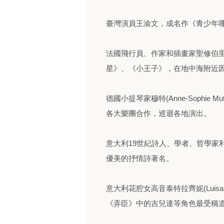
臺灣演員王渝文，成名作《青少年
法國飛行員、作家和插畫家聖修伯里(Anto
星》、《小王子》，在地中海附近
德國小提琴家穆特(Anne-Sophie
各大樂團合作，巡迴各地演出。
意大利19世紀詩人、學者、哲學家利歐帕迪
優美的抒情詩著名。
意大利花腔女高音泰特拉齊妮(Luisa 
《弄臣》中的吉兒達等角色最受稱