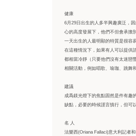
健康
6月29日出生的人多半興趣廣泛，
心的高度發展下，他們不但會承擔
一天出生的人最明顯的特質是很容
在這種情況下，如果有人可以提供
都相當冷靜（只要他們沒有太迷戀
相關活動，例如唱歌、瑜珈、跳舞
建議
成爲鎂光燈下的焦點固然是件有趣
缺點，必要的時候謹言慎行，但可
名 人
法樂西(Oriana Fallaci)意大