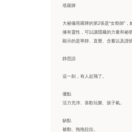
塔羅牌
大祕儀塔羅牌的第2張是“女祭師”
擁有靈性，可以讓隱藏的力量和祕
顯示的是寧靜、直覺、含蓄以及謹
靜思語
這一刻，有人起飛了。
優點
活力充沛、喜歡玩樂、孩子氣。
缺點
被動、拖拖拉拉。