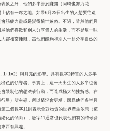
種表象之外，他們多半善於賺錢（同時也努力花
上佔有一席之地。如果6月29日出生的人想要往這
能會筋疲力盡或是變得憤世嫉俗。不過，雖然他們具
因爲他們喜歡和別人分享個人的生活，而不是隻一味
人大都相當慷慨，當他們能夠和別人一起分享自己的
11，1+1=2）與月亮的影響。具有數字2特質的人多半
是出色的領導者。事實上，這一天出生的人多半也會
能會限制他的想法或行動，而造成極大的挫折感。在
宰行星）所主導，所以情況會更糟，因爲他們多半具
第二個數字11則表示會對物質的世界產生依戀（這
緒化的傾向），數字11通常也代表他們有的時候會
的東西有興趣。