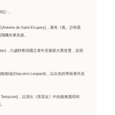
哪吒》。
ine de Saint-Exupery)，著有《風、沙和星
因飛機失事失蹤。
 Mutter)，六歲時奪得國立青年音樂家大賽首獎，並與
(Giacomo Leopardi)，以出色的學術著作及
Tetrazzini)，以演出《茶花女》中的薇奧麗塔和
道。