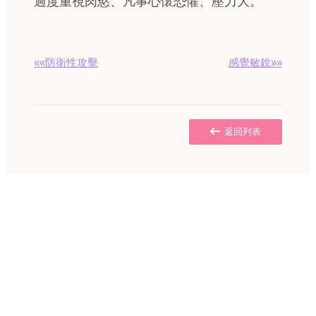
過度重視肉慾、凡事心懷恐懼、壓力大。
««防衛性攻擊
感覺敏銳»»
返回列表