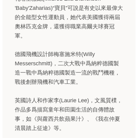
'Baby'Zaharias)“寶貝”可說是有史以來最偉大
的全能型女性運動員，她代表美國獲得兩屆
奧林匹克金牌，還獲得職業高爾夫球賽冠
軍。
德國飛機設計師梅塞施米特(Willy
Messerschmitt)，二次大戰中爲納粹德國製
造一戰中爲納粹德國製造一流的戰鬥機種，
戰後創辦飛機和汽車工業。
英國詩人和作家李(Laurie Lee)，文風質樸，
作品多爲描寫童年和田園生活的自傳體故
事，如《與蘿西共飲蘋果汁》、《我在仲夏
清晨踏上征途》等。