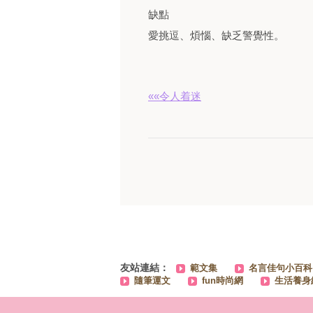
缺點
愛挑逗、煩惱、缺乏警覺性。
««令人着迷
友站連結：
範文集
名言佳句小百科
隨筆運文
fun時尚網
生活養身