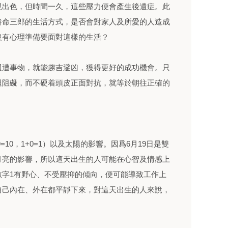
現出色，但時間一久，這些壓力便會產生後遺症。此
拚命三郎的生活方式，是否會對家人及所愛的人造成
沒有心理準備要面對這樣的生活？
週遭事物，就能趨吉避凶，獲得更好的成功機會。只
過阻礙，而不硬着頭皮正面對抗，就等於朝往正確的
=10，1+0=1）以及太陽的影響。因爲6月19日是雙
月亮的影響，所以這天出生的人可能在心智及情感上
數字1有野心、不受壓抑的傾向，便可能導致工作上
自己內在、外在都平靜下來，對這天出生的人來說，