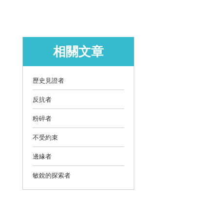
相關文章
歷史見證者
反抗者
粉碎者
不受約束
邊緣者
敏銳的探索者