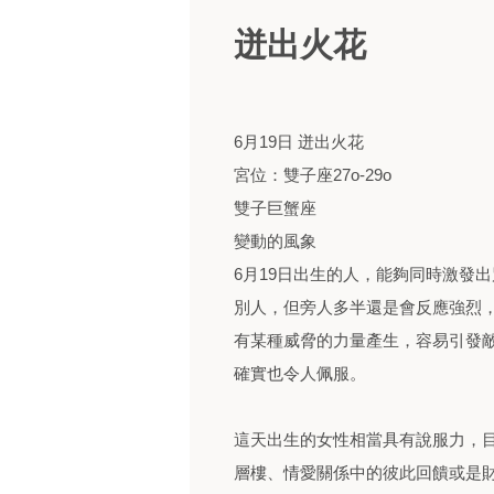
迸出火花
6月19日 迸出火花
宮位：雙子座27o-29o
雙子巨蟹座
變動的風象
6月19日出生的人，能夠同時激發
別人，但旁人多半還是會反應強烈
有某種威脅的力量產生，容易引發
確實也令人佩服。
這天出生的女性相當具有說服力，
層樓、情愛關係中的彼此回饋或是