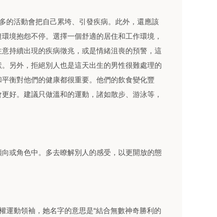
太多的活動會把自己累垮、引發疾病。此外，還應該
遭環境抱怨不停。選擇一個舒適的居住和工作環境，
注意持續出現的疾病徵兆，或是情緒沮喪的預警，這
狀。另外，拒絕別人也是這天出生的男性很難處理的
和平衡對他們的健康都很重要。他們的飲食變化豐
會更好。建議只做溫和的運動，諸如散步、游泳等，
傾向或角色中。多去瞭解別人的感受，以更開放的態
yi)緬甸人權運動領袖，她名字的意思是“結合無數神奇勝利的