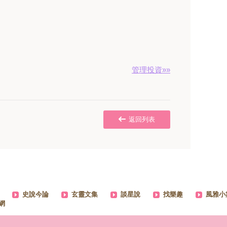
管理投資»»
返回列表
史說今論
玄靈文集
談星說
找樂趣
風雅小
網