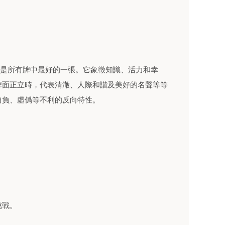
可說是所有牌中最好的一張。它象徵知識、活力和幸
牌面正立時，代表清澈、人際和諧及美好的名聲等等
自負、虛僞等不利的反向特性。
挑戰。