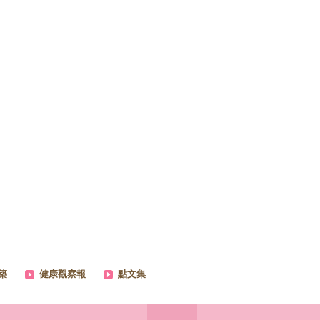
築
健康觀察報
點文集