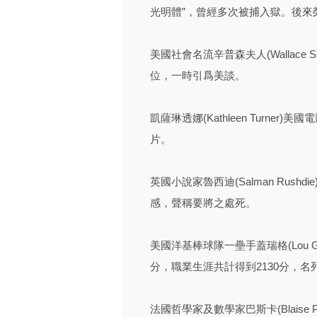
光明體”，曾經多次被捕入獄。後來
美國社會名流辛普森夫人(Wallace
位，一時引爲美談。
凱薩琳透娜(Kathleen Turn
片。
英國小說家魯西迪(Salman Rus
感，聲稱要將之處死。
美國洋基棒球隊一壘手蓋瑞格(Lou G
分，職業生涯共計得到2130分，
法國哲學家及數學家巴斯卡(Blaise 