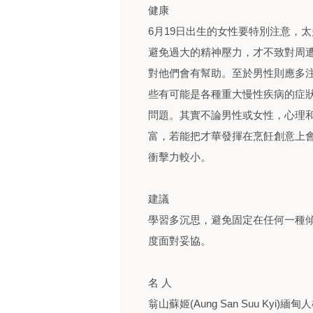
健康
6月19日出生的女性要特別注意，
避免過大的精神壓力，才不致對周
對他們會有幫助。至於男性則應多
些有可能是各種重大慢性疾病的症
問題。其實不論男性或女性，心理
富，若能把才華發揮在烹飪創意上
衝擊力較小。
建議
學習多沉思，避免固定在任何一種
度面對妥協。
名 人
翁山蘇姬(Aung San Suu K