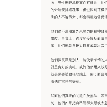
面，男性則較爲穩重而有幹勁，他
的命運安排這種事，但也因爲這樣
生的人不論男女，都會積極地督促
他們從不屈服於外來壓力的精神雖
修改。事實上，適度的妥協反而讓
確，他們就是會把妥協看成是出賣
他們擅長激勵別人，能使最懶惰的
對是良好的典範。或許他們用來鼓
就是需要被狠狠地踹上一腳；而且
激他們當時的好意。
然而他們真正的問題在於無法、甚
制。他們如果把自己逼得太緊或太