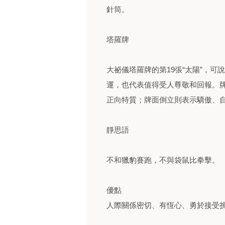
針筒。
塔羅牌
大祕儀塔羅牌的第19張“太陽”，
運，也代表值得受人尊敬和回報。
正向特質；牌面倒立則表示驕傲、
靜思語
不和獵豹賽跑，不與袋鼠比拳擊。
優點
人際關係密切、有恆心、勇於接受