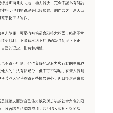
們總是正面迎向問題，極力解決，完全不認爲有所謂
的性格，他們的路總是比較艱難。總而言之，這天出
週遭事物正常運作。
然令人敬佩，可是有時候卻會顯得太頑固，絲毫不肯
事情更順利。不管這樣絕不屈服的堅持到底正不正
了自己的理念、抱負和期望。
人也不得不行動。他們良好的說服力與行動的勇氣絕
勵他人的手法有點過分，但不可否認地，有些人偶爾
即使某些人當時覺得有些懷恨在心，但日後還是會感
至是拒絕支面對自己能力以及所扮演的社會角色的限
急，只會讓自己瀕臨崩潰，甚至陷入萬劫不復的深