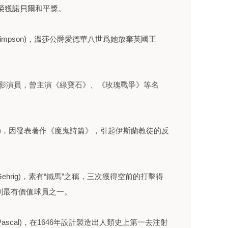
榮獲諾貝爾和平獎。
 Simpson)，溫莎公爵愛德華八世爲她放棄英國王
er)美國電影演員，曾主演《綠寶石》、《玫瑰戰爭》等名
hdie)，因發表著作《魔鬼詩篇》，引起伊斯蘭教徒的反
ehrig)，素有“鐵馬”之稱，三次獲得空前的打擊得
名列最有價值球員之一。
Pascal)，在1646年設計製造出人類史上第一去注射