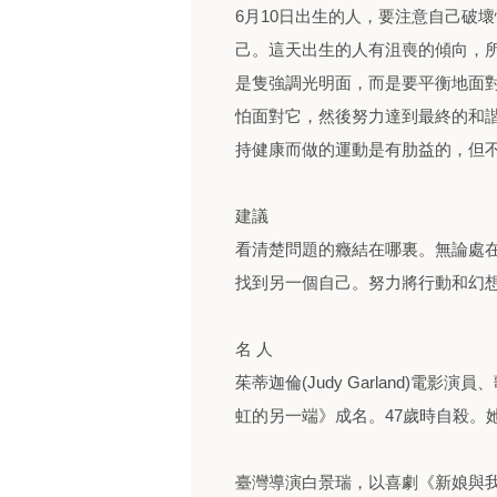
6月10日出生的人，要注意自己破
己。這天出生的人有沮喪的傾向，
是隻強調光明面，而是要平衡地面
怕面對它，然後努力達到最終的和
持健康而做的運動是有肋益的，但
建議
看清楚問題的癥結在哪裏。無論處
找到另一個自己。努力將行動和幻
名 人
茱蒂迦倫(Judy Garland)電
虹的另一端》成名。47歲時自殺。
臺灣導演白景瑞，以喜劇《新娘與