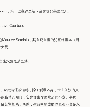
cDaniel)，第一位贏得奧斯卡金像獎的美國黑人。
e Courbet)。
urice Sendak)，其自寫自畫的兒童繪畫本《廚
牌大獎。
發明出自來水氯氣消毒法。
輪”，象徵時運的逆轉，除了變動本身，世上並沒有真
喜歡賭博的傾向，它會使生命因此起伏不定。事實
之輪緊緊相系；所以，生命中的成敗輸贏都不會是永