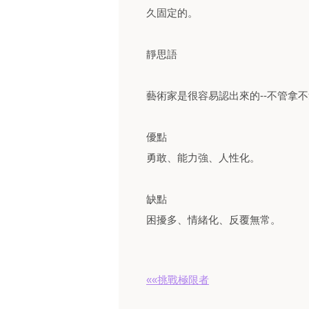
久固定的。
靜思語
藝術家是很容易認出來的--不管拿
優點
勇敢、能力強、人性化。
缺點
困擾多、情緒化、反覆無常。
««挑戰極限者