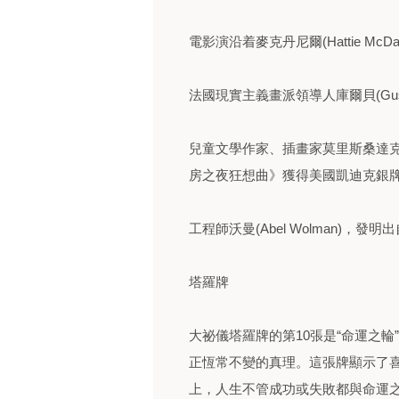
電影演沿着麥克丹尼爾(Hattie M
法國現實主義畫派領導人庫爾貝(Gustav
兒童文學作家、插畫家莫里斯桑達克(Ma
房之夜狂想曲》獲得美國凱迪克銀
工程師沃曼(Abel Wolman)，
塔羅牌
大祕儀塔羅牌的第10張是“命運之
正恆常不變的真理。這張牌顯示了
上，人生不管成功或失敗都與命運