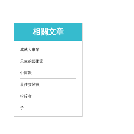
相關文章
成就大事業
天生的藝術家
中庸派
最佳救難員
粉碎者
子