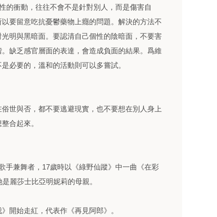
壞性的衝動，往往不會不是針對別人，而是傷害自
所以要留意吃抗憂鬱藥物上癮的問題。解決的方法不
對光明與黑暗面。要認清自己個性的陰暗面，不要害
諧。缺乏感官層面的表達，會造成負面的結果。爲維
不是必要的，溫和的活動則可以多嘗試。
在俗世與否，都不要逃避現實，也不要想在別人身上
想整合起來。
影演員、歌手兼舞者，17歲時以《綠野仙蹤》中一曲《在彩
她是麗莎士比亞明妮莉的母親。
我》開始走紅，代表作《再見阿郎》。