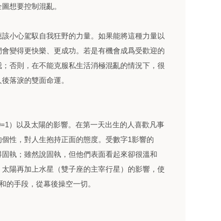
企圖想要控制混亂。
應該小心駕馭自我狂野的力量。如果能將這種力量以
們會變得更快樂、更成功。若是有機會成爲受歡迎的
我；否則，在不能克服私生活消極混亂的情況下，很
人後落淚的雙面命運。
+0=1）以及太陽的影響。在第一天出生的人喜歡凡事
的個性，對人生抱持正面的態度。受數字1影響的
得固執；雖然說固執，但他們表面看起來卻很溫和
。太陽再加上水星（雙子座的主宰行星）的影響，使
緩和的手段，從幕後操空一切。