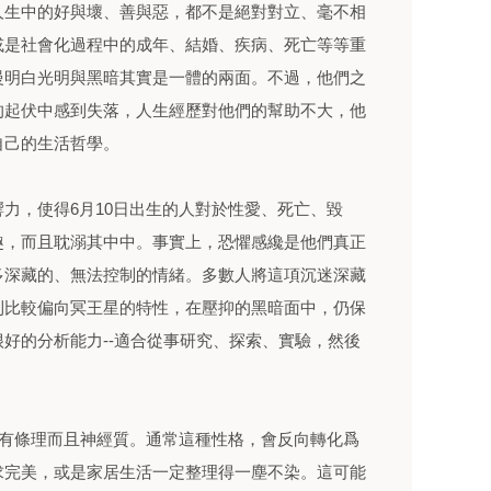
人生中的好與壞、善與惡，都不是絕對對立、毫不相
或是社會化過程中的成年、結婚、疾病、死亡等等重
慢明白光明與黑暗其實是一體的兩面。不過，他們之
的起伏中感到失落，人生經歷對他們的幫助不大，他
自己的生活哲學。
力，使得6月10日出生的人對於性愛、死亡、毀
趣，而且耽溺其中中。事實上，恐懼感纔是他們真正
多深藏的、無法控制的情緒。多數人將這項沉迷深藏
則比較偏向冥王星的特性，在壓抑的黑暗面中，仍保
好的分析能力--適合從事研究、探索、實驗，然後
沒有條理而且神經質。通常這種性格，會反向轉化爲
求完美，或是家居生活一定整理得一塵不染。這可能