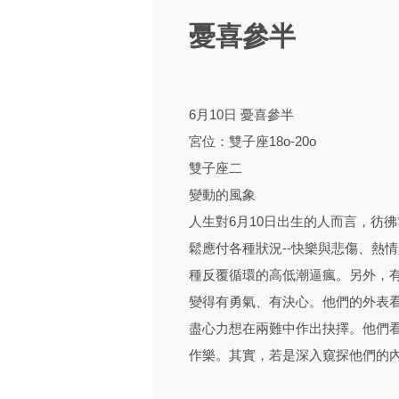
憂喜參半
6月10日 憂喜參半
宮位：雙子座18o-20o
雙子座二
變動的風象
人生對6月10日出生的人而言，彷
鬆應付各種狀況--快樂與悲傷、熱
種反覆循環的高低潮逼瘋。另外，有
變得有勇氣、有決心。他們的外表
盡心力想在兩難中作出抉擇。他們
作樂。其實，若是深入窺探他們的