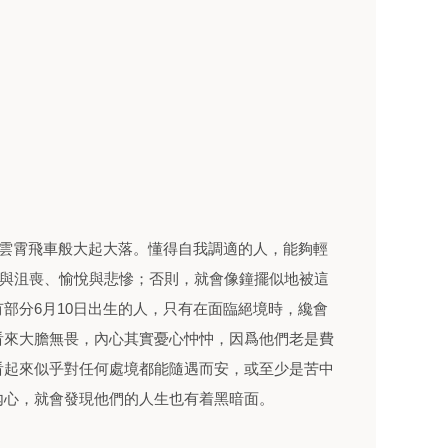
彿雲霄飛車般大起大落。懂得自我調適的人，能夠輕
情與沮喪、愉悅與悲慘；否則，就會像鐘擺似地被這
部分6月10日出生的人，只有在面臨絕境時，纔會
看來大膽無畏，內心其實憂心忡忡，因爲他們老是費
看起來似乎對任何處境都能隨遇而安，或至少是苦中
內心，就會發現他們的人生也有着黑暗面。