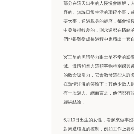
部分在這天出生的人慢慢會瞭解，
容的。無論日常生活的瑣碎小事，
要大事，通過親身的經歷，都會慢
中發展得較差的，則永遠都在情緒
們也很難從成長過程中累積出一套
冥王星的黑暗勢力跟土星不幸的影響
滅、激情和暴力這類事物特別感興
的致命吸引力，它會激發這些人許
在熱情洋溢的笑臉下；其他少數人
有一股魅力。總而言之，他們都有很
歸納結論 。
6月10日出生的女性，看起來做事
對周遭環境的控制，例如工作上要