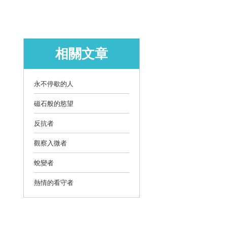
相關文章
永不停歇的人
磁石般的慾望
反抗者
觀察入微者
蛻變者
熱情的看守者