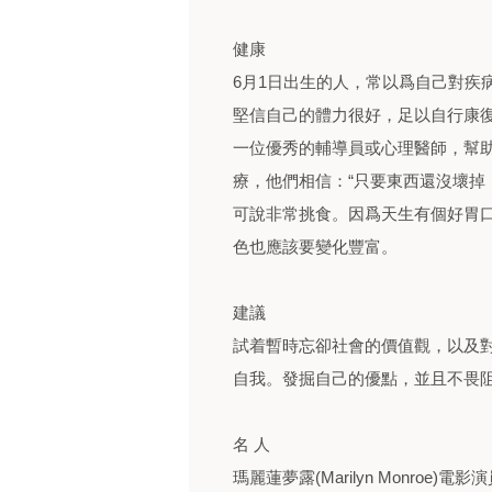
健康
6月1日出生的人，常以爲自己對疾
堅信自己的體力很好，足以自行康
一位優秀的輔導員或心理醫師，幫
療，他們相信：“只要東西還沒壞掉
可說非常挑食。因爲天生有個好胃
色也應該要變化豐富。
建議
試着暫時忘卻社會的價值觀，以及
自我。發掘自己的優點，並且不畏
名 人
瑪麗蓮夢露(Marilyn Monro