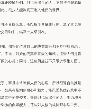
真正瞭解他們。6月1日出生的人，不但擅長隱藏情
因此，很少人能夠真正進入他們的世界。
，都不喜歡落單，所以很少會單獨行動。爲了避免感
社交活動中，結識一大羣朋友。
無知。儘管他們連自己的專業部分都不見得很熟悉，
富。不過，對於他們真正喜愛的領域，這些人倒是肯
可觀的心得；同時，這種興趣並不只限於學術方面，
。
雙手，而且非常瞭解人們的心理，所以很適合當推銷
外，如果有足夠的耐心和毅力，能忍受某些行業中不
爲其中的佼佼者。奉勸6月1日出生的人，努力增強
求刺激的自娛能力，這些對人格的成長都非常重要。