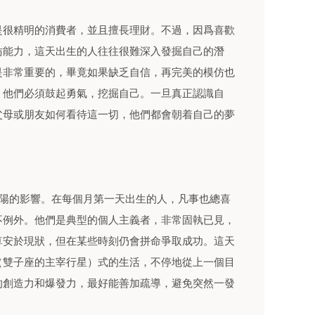
是很精明的消費者，並且擅長理財。不過，因爲喜歡
仿能力，這天出生的人往往很難深入發掘自己的潛
是非常重要的，畢竟如果缺乏自信，再完美的模仿也
，他們必須鼓起勇氣，挖掘自己。一旦真正認識自
父母或朋友如何看待這一切，他們都會朝着自己的夢
太陽的影響。在每個月第一天出生的人，凡事也總喜
不例外。他們是典型的個人主義者，非常固執已見，
算安於現狀，但在某些時刻仍會拼命爭取成功。這天
（雙子座的主宰行星）式的生活，不停地從上一個目
的創造力和爆發力，最好能善加疏導，避免突然一發