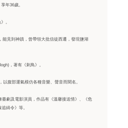
享年36歲。
魚》。
ung)，能見到神蹟，曾帶領大批信徒西遷，發現鹽湖
ullogh)，著有《刺鳥》。
ane)，以腹部運氣模仿各種音樂、聲音而聞名。
n)美國舞臺劇及電影演員，作品有《溫馨接送情》、《危
線追緝令》等。