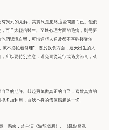
病有獨到的見解，其實只是忽略這些問題而已。他們
復，而且太輕信醫生。至於心理方面的毛病，則需要
助他們認識自我，可惜這些人通常都不喜歡接受治
，就不必忙着修理”。關於飲食方面，這天出生的人
口，所以要特別注意，避免盲從流行或過度節食，菜
對自己的期許。鼓起勇氣做真正的自己，喜歡真實的
阻撓多加利用，自我本身的價值應超越一切。
e)電影演員、偶像，曾主演《游龍戲鳳》、《亂點鴛鴦