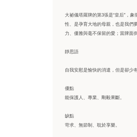
大祕儀塔羅牌的第3張是“皇后”，
性、是孕育大地的母親，也是我們
力、優雅與毫不保留的愛；當牌面
靜思語
自我安慰是愉快的消遣，但是卻少
優點
能保護人、專業、剛毅果斷。
缺點
苛求、無節制、耽於享樂。