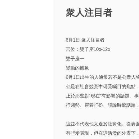
衆人注目者
6月1日 衆人注目者
宮位：雙子座10o-12o
雙子座一
變動的風象
6月1日出生的人通常若不是公衆人
都是在社會競賽中備受矚目的焦點
止於那些對“現在”有影響的話題。
行趨勢、穿着打扮、談論時髦話題
這並不代表他太過於社會化。從表
有些愛表現，但在這活潑的外表下