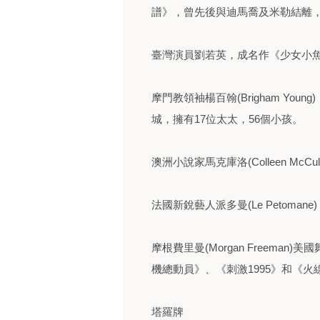
譜》，曾先後與迪馬喬及米勒結離，
臺灣演員劉若英，成名作《少女小
摩門教領袖楊百翰(Brigham Yo
城，擁有17位太太，56個小孩。
澳洲小說家馬克庫洛(Colleen McC
法國新銳藝人派多曼(Le Petom
摩根費里曼(Morgan Freema
機總動員》、《刺激1995》和《火
塔羅牌