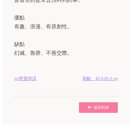
會發生的是未曾預料到的事。
優點
有趣、浪漫、有原創性。
缺點
幻滅、魯莽、不善交際。
««雙重間諜
果斷、好斗的人»»
返回列表