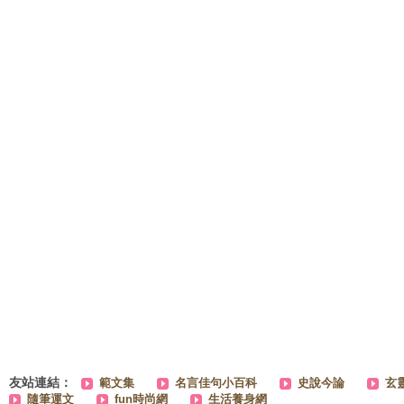
友站連結：
範文集
名言佳句小百科
史說今論
玄
隨筆運文
fun時尚網
生活養身網