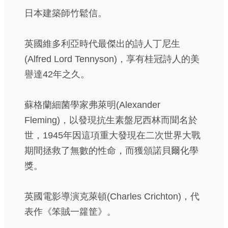
日本建築師竹鬆信。
英國維多利亞時代最傑出的詩人丁尼生
(Alfred Lord Tennyson)，享有桂冠詩人的美
譽達42年之久。
蘇格蘭細菌學家弗萊明(Alexander
Fleming)，以發現抗生素盤尼西林而聞名於
世，1945年因這項重大發現在二次世界大戰
期間拯救了無數的性命，而獲頒諾貝爾化學
獎。
英國電影導演克萊頓(Charles Crichton)，代
表作《笨賊一籮筐》。