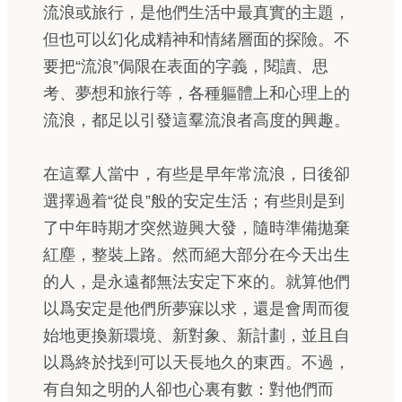
流浪或旅行，是他們生活中最真實的主題，
但也可以幻化成精神和情緒層面的探險。不
要把“流浪”侷限在表面的字義，閱讀、思
考、夢想和旅行等，各種軀體上和心理上的
流浪，都足以引發這羣流浪者高度的興趣。
在這羣人當中，有些是早年常流浪，日後卻
選擇過着“從良”般的安定生活；有些則是到
了中年時期才突然遊興大發，隨時準備拋棄
紅塵，整裝上路。然而絕大部分在今天出生
的人，是永遠都無法安定下來的。就算他們
以爲安定是他們所夢寐以求，還是會周而復
始地更換新環境、新對象、新計劃，並且自
以爲終於找到可以天長地久的東西。不過，
有自知之明的人卻也心裏有數：對他們而