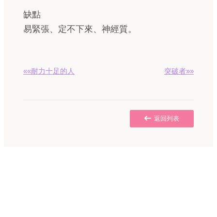
缺點
易緊張、定不下來、神經質。
««耐力十足的人
突破者»»
返回列表