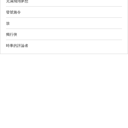
充滿飛翔夢想
發號施令
放
獨行俠
時事的評論者