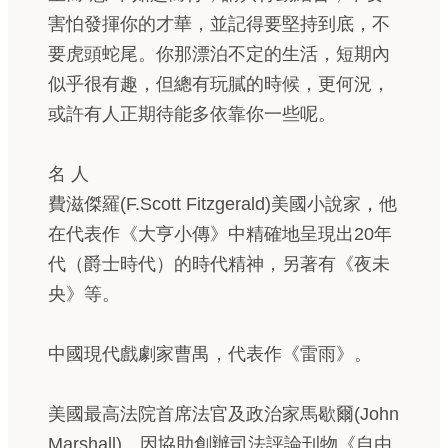
害怕發揮你的才華，並記得要堅持到底，不
要虎頭蛇尾。你那漂泊不定的生活，短期內
似乎很有趣，但總有玩膩的時候，更何況，
或許有人正期待能多依靠你一些呢。
名 人
費滋傑羅(F.Scott Fitzgerald)美國小說家，他
在代表作《大亨小傳》中精確地呈現出20年
代（爵士時代）的時代精神，另著有《夜未
央》等。
中國現代戲劇家曹禺，代表作《雷雨》。
美國最高法院首席法官及政治家馬歇爾(John
Marshall)。因協助創辦司法評論刊物《自由