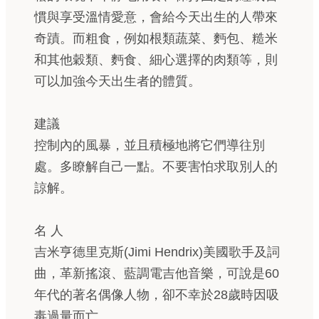
慣與享受溫情愛意，會給今天出生的人帶來
奇蹟。而粗食，例如根類蔬菜、麪包、糙米
和其他穀類、麪食、細心選擇的肉類等，則
可以加強今天出生者的體質。
建議
控制內的風暴，並且積極地將它們導往別
處。多瞭解自己一點。不要害怕求取別人的
諒解。
名 人
吉米亨德里克斯(Jimi Hendrix)美國歌手及詞
曲，革新搖滾、藍調電吉他音樂，可說是60
年代的著名偶像人物，卻不幸於28歲時因吸
毒過量而亡。