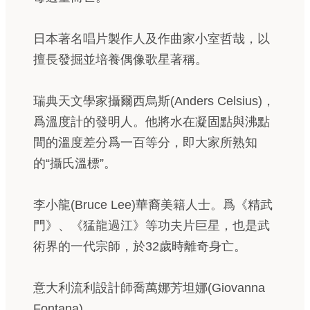
日本著名唱片製作人及作曲家小室哲哉，以
擅長發掘並培養偶像歌星著稱。
瑞典天文學家攝爾西烏斯(Anders Celsius)，
爲溫度計的發明人。他將水在凝固點與沸點
間的溫度差分爲一百等分，即大家所熟知
的“攝氏溫標”。
李小龍(Bruce Lee)華裔美籍人士。爲《精武
門》、《猛龍過江》等功夫片巨星，也是武
術界的一代宗師，於32歲時離奇身亡。
意大利流利設計師喬萬娜芳坦娜(Giovanna
Fontana)。