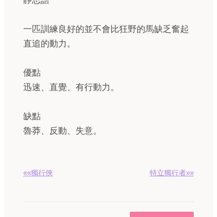
靜思語
一匹訓練良好的並不會比狂野的馬缺乏奮起
直追的動力。
優點
迅速、直覺、有行動力。
缺點
魯莽、反動、失意。
««獨行俠
特立獨行者»»