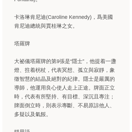
卡洛琳肯尼迪(Caroline Kennedy)，爲美國
肯尼迪總統與賈桂琳之女。
塔羅牌
大祕儀塔羅牌的第9張是“隱士”，他提着一盞
燈、拄着柺杖，代表冥想、孤立與寂靜，象
徵智慧的結晶及絕對的紀律。隱士是嚴厲的
導師，他運用良心使人走上正途。牌面正立
時，代表有所堅持、有目標、深沉且專注；
牌面倒立時，則表示專斷、不易原諒他人、
多疑以及氣餒。