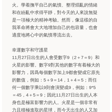
火。學着撫平自己的氣憤、整理煩亂的情緒
和在紛亂中求得平靜，對今天的人來說無疑
是一項極大的精神考驗。然而，像這樣的自
我革命將會大大地增加自己的包容量，也會
適度地將心中的氣憤導流出去。
幸運數字和守護星
11月27日出生的人會受數字9（2＋7＝9）和
火星的影響。數字9對其他的數字有着極大的
影響力，因爲每個數字加上9都會變成它原先
的數值，例如：5＋9＝14，1＋4＝5；而任
何一個數字乘以9則會演變成9，例如：9*5
＝45，4＋5＝9；因此11月27日出生的人本
身也是極富影響力的人。火星是一個非常有
力且積極進取的星球，而今天出生的人又加