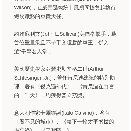
Wilson)，在威爾遜總統中風期間擔負起執行
總統職務的重責大任。
約翰蘇利文(John L.Sullivan)美國拳擊手，爲
首位重量級且不帶手套獲勝的拳王，併入
選“拳擊名人堂”。
美國歷史學家亞瑟史勒辛格二世(Arthur
Schlesinger ,Jr.)，曾任肯尼迪總統的特別助
理，著有《傑克遜年代》、《肯尼迪在白宮
的一千天》，均獲得普立茲獎。
意大利作家卡爾維諾(Italo Calvino)，著有
《看不見的城市》、《給下一輪太平盛世的
備忘錄》、《巴黎隱士》。