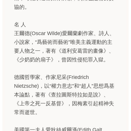
協的。
名 人
王爾德(Oscar Wilde)愛爾蘭劇作家、詩人、
小說家，“爲藝術而藝術”唯美主義運動的主
要人物之一，著有《道利安葛雷的畫像》、
《少奶奶的扇子》，曾因性侵犯罪入獄。
德國哲學家、作家尼采(Friedrich
Nietzsche)，以“權力意志”和“超人”思想爲基
本論點，著有《查拉圖斯特拉如是說》、
《上帝之死一反基督》，因梅素引起精神失
常而逝世。
美國第一夫人愛狄絲威爾遜(Edith Galt