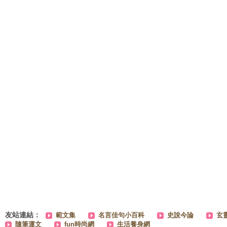
友站連結：
範文集
名言佳句小百科
史說今論
玄
隨筆運文
fun時尚網
生活養身網