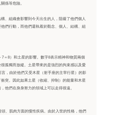
人關係等危險。
結構、組織會影響到今天出生的人，阻礙了他們個人
要他們行動，而他們還執着於觀念、個人、結構、組
1＋7＝8）和土星的影響。數字8表示精神和物質兩個
會很孤獨而放縱。土星帶來的是強烈的拘束感以及愛
人而言，由於他們又受木星（射手座的主宰行星）的影
了衝突。因此如果土星（收縮、抑制）的能量和木星
衡，他們在身身努力的領域上可以走得很遠。
、骨頭、肌肉方面的慢性疾病。由於入世的性格，他們