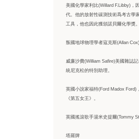
美國化學家利比(Willard F.Li
代。他的放射性碳測技術爲考古學
工具，他也因此獲頒諾貝爾化學獎
叛國地球物理學者寇克斯(Allan C
威廉沙費(William Safire
統尼克松的特別助理。
英國小說家福特(Ford Madox 
《第五女王》。
英國搖滾歌手湯米史提爾(Tommy S
塔羅牌