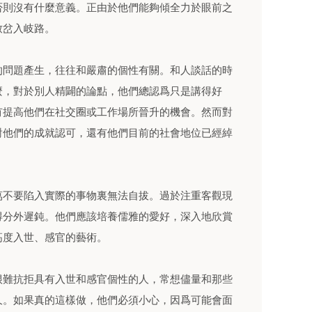
否則沒有什麼意義。正由於他們能夠傾全力於眼前之
致岔入岐路。
的問題產生，往往和嚴肅的個性有關。和人談話的時
麼，對於別人精闢的論點，他們總認爲只是講得好
有提高他們在社交圈或工作場所晉升的機會。然而對
對他們的成就認可，還有他們目前的社會地位已經綽
萬不要陷入實際的事物裏無法自拔。過於注重客觀現
得分外遲鈍。他們應該培養儒雅的愛好，深入地欣賞
高度入世、感官的藝術。
很難抗拒具有入世和感官個性的人，常想儘量和那些
久。如果真的這樣做，他們必須小心，因爲可能會面