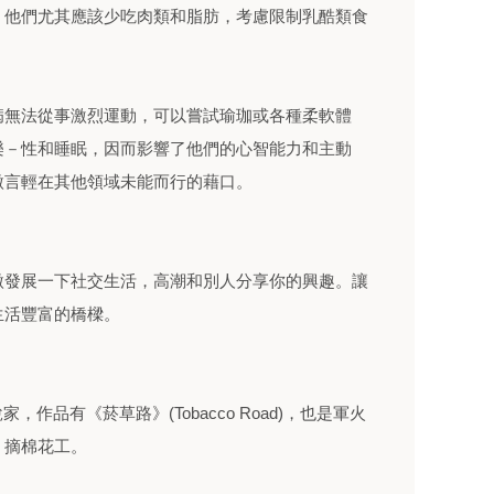
。他們尤其應該少吃肉類和脂肪，考慮限制乳酷類食
病無法從事激烈運動，可以嘗試瑜珈或各種柔軟體
樂－性和睡眠，因而影響了他們的心智能力和主動
微言輕在其他領域未能而行的藉口。
微發展一下社交生活，高潮和別人分享你的興趣。讓
生活豐富的橋樑。
美國小說家，作品有《菸草路》(Tobacco Road)，也是軍火
、摘棉花工。