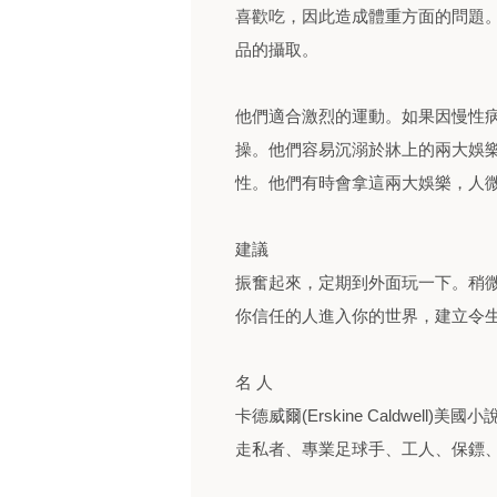
喜歡吃，因此造成體重方面的問題
品的攝取。
他們適合激烈的運動。如果因慢性
操。他們容易沉溺於牀上的兩大娛
性。他們有時會拿這兩大娛樂，人
建議
振奮起來，定期到外面玩一下。稍
你信任的人進入你的世界，建立令
名 人
卡德威爾(Erskine Caldwell)
走私者、專業足球手、工人、保鏢