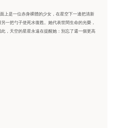
，畫面上是一位赤身裸體的少女，在星空下一邊把清新
用另一把勺子使死水復甦。她代表世間生命的光榮，
因此，天空的星星永遠在提醒她：別忘了還一個更高