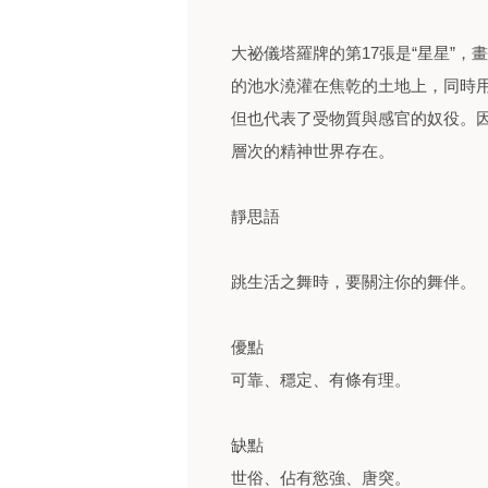
大祕儀塔羅牌的第17張是“星星”
的池水澆灌在焦乾的土地上，同時
但也代表了受物質與感官的奴役。
層次的精神世界存在。
靜思語
跳生活之舞時，要關注你的舞伴。
優點
可靠、穩定、有條有理。
缺點
世俗、佔有慾強、唐突。