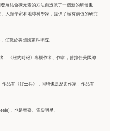
bby)，因發展結合碳元素的方法而造就了一個新的研發世
家、人類學家和地球科學家，提供了極有價值的研究
。
ox)，任職於美國國家科學院。
)美國雜誌記者、《紐約時報》專欄作者、作家，曾擔任美國總
Ford)，作品有《好士兵》，同時也是歷史作家，作品有
teele)，也是舞臺、電影明星。