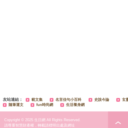
友站連結：
範文集
名言佳句小百科
史說今論
玄
隨筆運文
fun時尚網
生活養身網
Copyright © 2025 生日網 All Rights Reserved.
請尊重智慧財產權，轉載請標明出處及網址