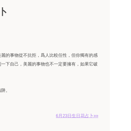
卜
美麗的事物從不抗拒，爲人比較任性，但你獨有的感
制一下自己，美麗的事物也不一定要擁有，如果它破
。
陷阱。
6月23日生日花占卜»»