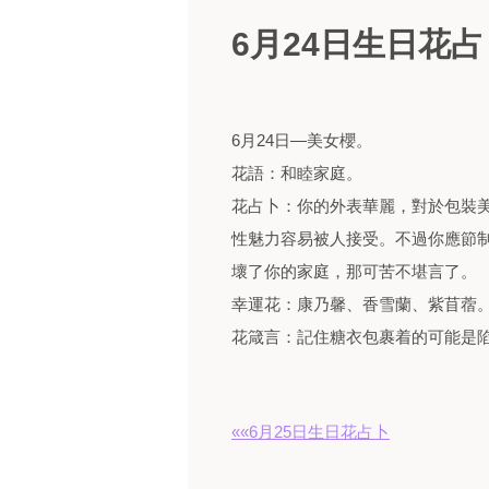
6月24日生日花占
6月24日—美女櫻。
花語：和睦家庭。
花占卜：你的外表華麗，對於包裝
性魅力容易被人接受。不過你應節
壞了你的家庭，那可苦不堪言了。
幸運花：康乃馨、香雪蘭、紫苜蓿
花箴言：記住糖衣包裹着的可能是
««6月25日生日花占卜