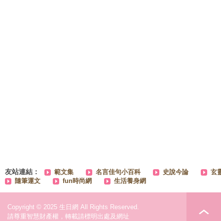
友站連結：
範文集
名言佳句小百科
史說今論
玄
隨筆運文
fun時尚網
生活養身網
Copyright © 2025 生日網 All Rights Reserved.
請尊重智慧財產權，轉載請標明出處及網址