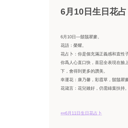
6月10日生日花占
6月10日—鬍鬚瞿麥。
花語：榮耀。
花占卜：你是個充滿正義感和直性
你爲人心直口快，喜惡全表現在臉
下，會得到更多的讚美。
幸運花：康乃馨，彩霞草，鬍鬚瞿
花箴言：花兒雖好，仍需綠葉扶持
««6月11日生日花占卜