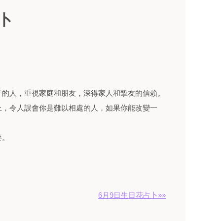
卜
子的人，重視家庭和朋友，深得家人和摯友的信賴。
上，令人誤會你是難以相處的人，如果你能改變一
麥。
。
6月9日生日花占卜»»