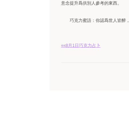
意念提升爲供別人參考的東西。
巧克力蜜語：你認爲世人皆醉，
««8月1日巧克力占卜