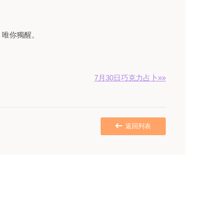
唯你獨醒。
7月30日巧克力占卜»»
返回列表