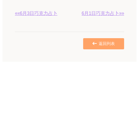
««6月3日巧克力占卜
6月1日巧克力占卜»»
返回列表