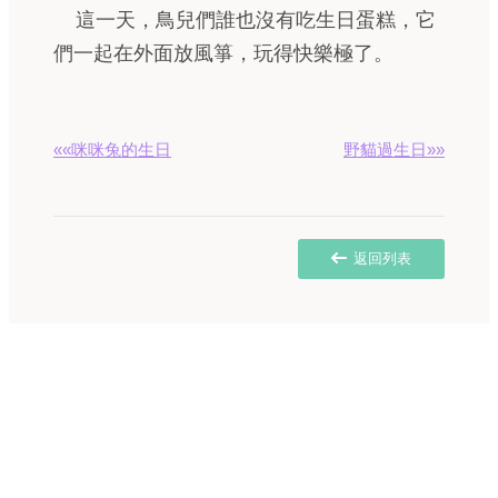
這一天，鳥兒們誰也沒有吃生日蛋糕，它
們一起在外面放風箏，玩得快樂極了。
««咪咪兔的生日
野貓過生日»»
返回列表