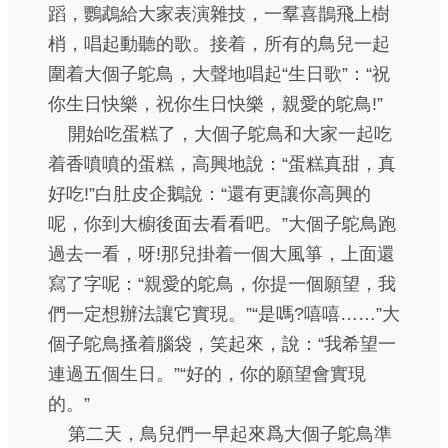
蹈，鸚鵡給大家表演雜技，一羣喜鵲飛上樹
梢，唱起動聽的歌。接着，所有的鳥兒一起
圍着大個子鴕鳥，大聲地唱起“生日歌”：“祝
你生日快樂，祝你生日快樂，親愛的鴕鳥!”
開始吃蛋糕了，大個子鴕鳥和大家一起吃
着香噴噴的蛋糕，高興地說：“蛋糕真甜，真
好吃!”白肚皮企鵝說：“還有更讓你高興的
呢，你到大櫥後面去看看吧。”大個子鴕鳥跑
過去一看，呀!那兒掛着一個大風箏，上面還
寫了字呢：“親愛的鴕鳥，你提一個願望，我
們一定想辦法讓它實現。”“是嗎?嘻嘻……”大
個子鴕鳥搔着腦袋，笑起來，說：“我希望一
連過五個生日。”“好的，你的願望會實現
的。”
第二天，鳥兒們一早起來爲大個子鴕鳥準