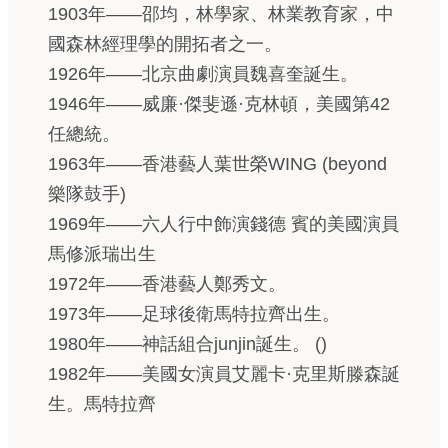
1903年——邵均，林學家、林業教育家，中
國森林經理學的開拓者之一。
1926年——北京曲劇演員魏喜奎誕生。
1946年——威廉·傑斐遜·克林頓，美國第42
任總統。
1963年——香港藝人葉世榮WING (beyond
樂隊鼓手)
1969年——六人行中飾演錢德 賓的美國演員
馬修派瑞出生
1972年——香港藝人鄭秀文。
1973年——足球後衛馬特拉齊出生。
1980年——神話組合junjin誕生。 ()
1982年——美國女演員艾麗卡·克里斯滕森誕
生。馬特拉齊