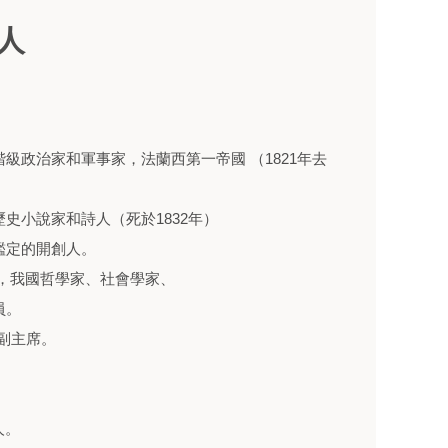
人
階級政治家和軍事家，法蘭西第一帝國 （1821年去
歷史小說家和詩人（死於1832年）
鑑定的開創人。
03），我國哲學家、社會學家、
員。
家副主席。
人。