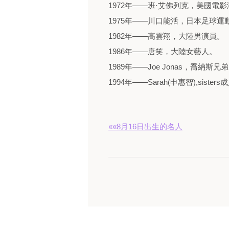
1972年——班·艾佛列克，美國電
1975年——川口能活，日本足球運
1982年——高雲翔，大陸男演員。
1986年——唐笑，大陸女藝人。
1989年——Joe Jonas，喬納斯兄弟
1994年——Sarah(申惠智),sisters
««8月16日出生的名人