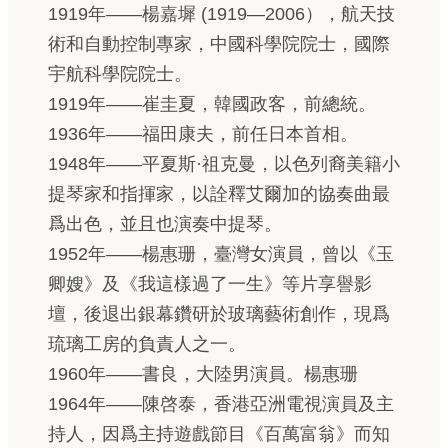
1919年——楊嘉墀 (1919—2006），航天技
術和自動控制專家，中國科學院院士，國際
宇航科學院院士。
1919年——崔圭夏，韓國政客，前總統。
1936年——福田康夫，前任日本首相。
1948年——平夏斯·祖克曼，以色列裔美籍小
提琴家和指揮家，以詮釋艾爾加的協奏曲最
爲出色，並且也演奏中提琴。
1952年——楊惠珊，臺灣女演員，曾以《玉
卿嫂》及《我這樣過了一生》等片享譽影
壇，後退出銀幕鑽研於玻璃藝術創作，現爲
琉璃工房的負責人之一。
1960年——書良，大陸男演員。楊惠珊
1964年——陳啓泰，香港亞洲電視演員及主
持人，因爲主持遊戲節目《百萬富翁》而知