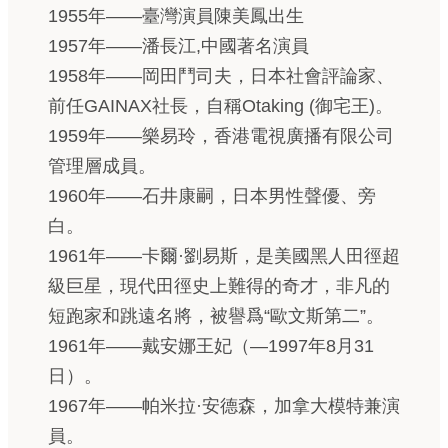
1955年——臺灣演員陳美鳳出生
1957年——潘長江,中國著名演員
1958年——岡田鬥司夫，日本社會評論家、
前任GAINAX社長，自稱Otaking (御宅王)。
1959年——樂易玲，香港電視廣播有限公司
管理層成員。
1960年——石井康嗣，日本男性聲優、旁
白。
1961年——卡爾·劉易斯，是美國黑人田徑超
級巨星，現代田徑史上難得的奇才，非凡的
短跑家和跳遠名將，被譽爲“歐文斯第二”。
1961年——戴安娜王妃（—1997年8月31
日）。
1967年——帕米拉·安德森，加拿大模特兼演
員。