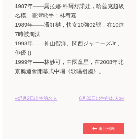
1987年——露拉娜·科爾舒諾娃，哈薩克超級
名模。臺灣歌手：林宥嘉
1989年——潘虹樾，快女10強02號，在10進
7時被淘汰
1993年——神山智洋、関西ジャニーズJr.、
俳優 ()
1999年——林妙可，中國童星，在2008年北
京奧運會開幕式中唱《歌唱祖國》。
««7月2日出生的名人
6月30日出生的名人»»
返回列表