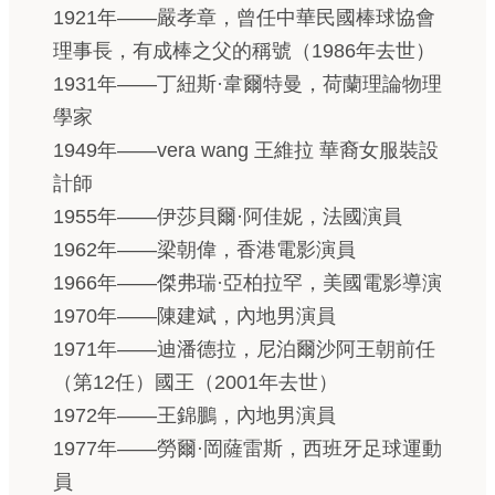
1921年——嚴孝章，曾任中華民國棒球協會
理事長，有成棒之父的稱號（1986年去世）
1931年——丁紐斯·韋爾特曼，荷蘭理論物理
學家
1949年——vera wang 王維拉 華裔女服裝設
計師
1955年——伊莎貝爾·阿佳妮，法國演員
1962年——梁朝偉，香港電影演員
1966年——傑弗瑞·亞柏拉罕，美國電影導演
1970年——陳建斌，內地男演員
1971年——迪潘德拉，尼泊爾沙阿王朝前任
（第12任）國王（2001年去世）
1972年——王錦鵬，內地男演員
1977年——勞爾·岡薩雷斯，西班牙足球運動
員