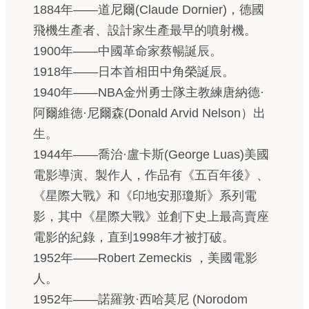
1884年——道尼爾(Claude Dornier)，德國
飛機生產者、設計家生產最早的噴射機。
1900年——中國革命家蔡暢誕辰。
1918年——日本首相田中角榮誕辰。
1940年——NBA金州勇士隊主教練唐納德·
阿爾維德·尼爾森(Donald Arvid Nelson）出
生。
1944年——喬治·盧卡斯(George Luas)美國
電影導演、製作人，作品有《五百年後》、
《星際大戰》和《印地安那瓊斯》系列電
影，其中《星際大戰》並創下史上最高賣座
電影的紀錄，直到1998年才被打破。
1952年——Robert Zemeckis ，美國電影
人。
1952年——諾羅敦·西哈莫尼 (Norodom