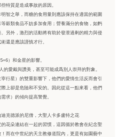
那些特質是造成事故的原因。
非明智之舉，而糖的食用量則應該保持在適當的範圍
米等穀類食品不妨多加食用；營養滿分的食物，如麪
善。另外，激烈的活動將有助於發泄過剩的精力與侵
武術還是應該謹慎才行。
+5=6）和金星的影響。
衆人的愛戴與讚美，甚至可能成爲別人崇拜的對象。
主宰行星）的雙重影響下，他們的愛情生活反而會引
實際上卻是危險和不安的。因此從這一點來看，他們
的需求）的傾向提高警覺。
內迪克德派的尼僧，大聖人卡多盧特之花
定的花朵連結在一起的習慣，這因循於教會在紀念聖
致！而在中世紀的天主教修道院內，更是有如園藝中