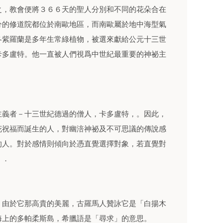
之，教會便將３６６天的聖人分別和不同的花朵合在
分的修道院都位於南歐地區，而南歐屬於地中海型氣
冬紫羅蘭是多年生常綠植物，被選來獻給公元十三世
卡多盧特。他一直被人們視爲中世紀最重要的神祕主
主義者－十三世紀德過的僧人，卡多盧特，。因此，
花祝福而誕生的人，對幽涪神祕及不可思議的傳說感
的人。對於感情則傾向於憑直覺選擇對象，若直覺對
．．
，由於它那高貴的美麗，古羅馬人贊詠它是「白揚木
海上的多帕柔斯島，希臘語是「尋求」的意思。