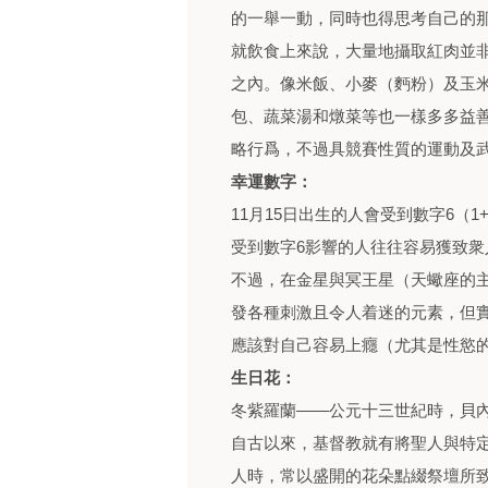
的一舉一動，同時也得思考自己的
就飲食上來說，大量地攝取紅肉並
之內。像米飯、小麥（麪粉）及玉
包、蔬菜湯和燉菜等也一樣多多益
略行爲，不過具競賽性質的運動及
幸運數字：
11月15日出生的人會受到數字6（1
受到數字6影響的人往往容易獲致
不過，在金星與冥王星（天蠍座的
發各種刺激且令人着迷的元素，但
應該對自己容易上癮（尤其是性慾
生日花：
冬紫羅蘭——公元十三世紀時，貝
自古以來，基督教就有將聖人與特
人時，常以盛開的花朵點綴祭壇所