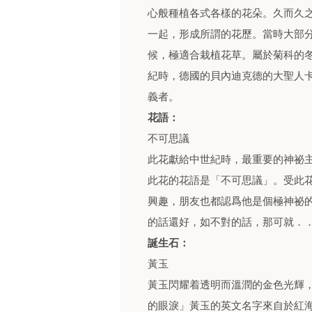
心般種植各式各樣的花朵。久而久
一起，形成所謂的花歷。當時大部
候，極適合栽植花草。屬於菊科的
紀時，德國的貝內迪克德的大聖人
義者。
花語：
不可思議
此花獻給中世紀時，最重要的神祕
此花的花語是「不可思議」。受此
興趣，朋友也都認爲他是個極神祕
的話還好，如不對的話，那可就．
誕生石：
黃玉
黃玉閃耀着透明而溫潤的金色光輝
的眼淚」黃玉的英文名字來自於紅