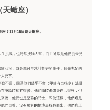
書（天蠍座）
麼星座？11月15日是天蠍座。
臨人生挑戰，也時常接觸人羣，而且通常是他們從未見
偶髮狀況，或是應付早就計劃好的事件，預先充足的
一大要事。
性頑強不屈，因爲他們幾乎不會（即使有也很少）逃避
而在爭論時稍有讓步。他們隨時準備替自己辯護，但
人來說，他們也是堅強的鬥士。即使這樣，他們還是
害他們自尊、沒有勝算的情境裏脫身而出。他們真正