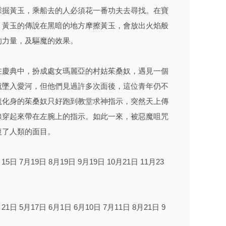
採掘黃玉，乘船去的人必須花一番功夫去尋找。在寶
。黃玉的傳說在黑暗的地方摩擦黃玉，會放出火焰般
的力量，及驅魔的效果。
在慶典中，扮成處女瑪麗亞的村姑茱桑奴，遇見一個
就墜入愛河，但他們見過許多次面後，這位青年仍不
魔化身的茱桑奴只好跑到教堂求神指示，突然天上傳
線穿起來帶在左腕上的指示。如此一來，被惡魔咀咒
復了人類的面目。
15日 7月19日 8月19日 9月19日 10月21日 11月23
21日 5月17日 6月1日 6月10日 7月11日 8月21日 9