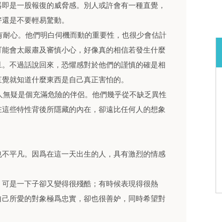
器即是一股報復的威脅感。別人或許會有一種直覺，
好還是不要輕易驚動。
分有耐心。他們明白伺機而動的重要性，也很少會估計
可能會太嚴肅及審慎小心，好像真的相信若發生什麼
旦。不過話說回來，恐懼感對於他們的謹慎的確是相
直覺就知道什麼東西是自己真正害怕的。
的人無疑是個充滿危險的伴侶。他們幾乎從不缺乏異性
在這些特性背後所隱藏的內在，卻遠比任何人的想象
也不平凡。因爲在這一天出生的人，具有激烈的情感
，可是一下子卻又變得很殘酷；有時候表現得很熱
自己所愛的對象極爲忠實，卻也很善妒，同時希望對