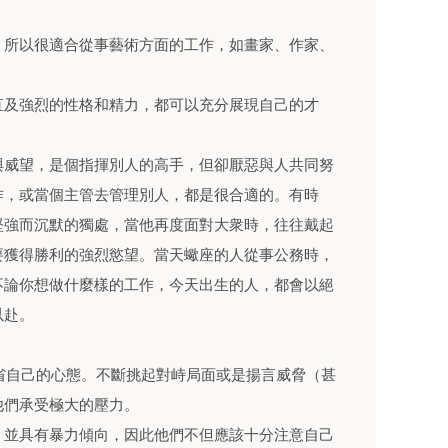
，所以很適合從事藝術方面的工作，如畫家、作家、
直及強烈的性格和精力，都可以充分展現自己的才
與威望，是個指揮別人的高手，但卻厭惡與人共同努
作，或當個主管去管理別人，都是很合適的。有時
堅強而沉默的獨處，當他再度面對大衆時，往往戴起
要獲得勝利的強烈慾望。當天蠍座的人從事公務時，
不論你想做什麼樣的工作，今天出生的人，都會以絕
以赴。
反省自己的心態。不斷挑起對峙局面或是揚言威脅（甚
他們承受極大的壓力。
，並具有暴力傾向，因此他們不但應該十分注意自己