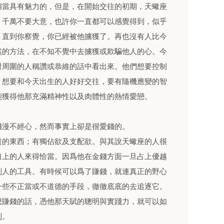
相當具有魅力的，但是，在開始交往的初期，天蠍座
，千萬不要大意，也許你一直都可以感覺得到，似乎
，直到你察覺，你已經被他擄獲了。再也沒有人比今
然的方法，在不知不覺中去擄獲或欺騙他人的心。今
對周圍的人稱讚或恭維的話中看出來。他們想要控制
。想要和今天出生的人好好交往，要有隨機應變的智
能獲得他那充滿精神性以及肉體性的熱情愛戀。
錢漫不經心，然而事實上卻是很愛錢的。
貴的東西；有獨佔欲及支配欲。與其說天蠍座的人很
口上的人來得恰當。因爲他在金錢方面一旦占上優越
別人的工具。有時候可以爲了賺錢，就連真正的野心
一些不正當或不道德的手段，徹徹底底的去追逐它。
想賺錢的話，憑他那天賦的聰明與實踐力，就可以如
利。