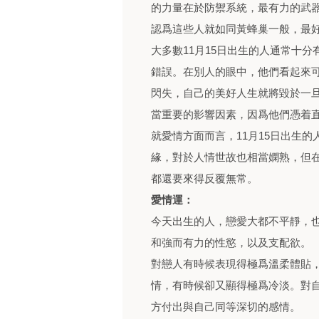
的力量在於防禦系統，最有力的武
認爲這些人就如同黃蜂巢一般，最
大多數11月15日出生的人通常十
錯誤。在別人的眼中，他們看起來
閃失，自己的美好人生就將毀於一
當重要的影響因素，因爲他們憑着
就愛情方面而言，11月15日出生
緣，對於人情世故也相當嫻熟，但
都還要來得反覆無常。
愛情運：
今天出生的人，戀愛大都不平靜，
和強而有力的性慾，以及支配欲。
對戀人有時候表現得極爲溫柔體貼
情，有時候卻又顯得極爲冷淡。對
方付出與自己同等深切的感情。