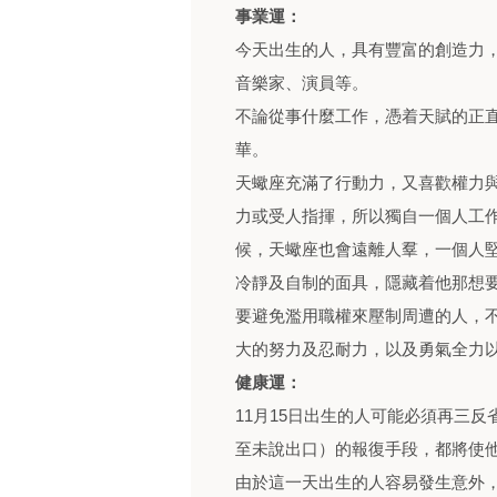
事業運：
今天出生的人，具有豐富的創造力
音樂家、演員等。
不論從事什麼工作，憑着天賦的正
華。
天蠍座充滿了行動力，又喜歡權力
力或受人指揮，所以獨自一個人工
候，天蠍座也會遠離人羣，一個人
冷靜及自制的面具，隱藏着他那想
要避免濫用職權來壓制周遭的人，
大的努力及忍耐力，以及勇氣全力
健康運：
11月15日出生的人可能必須再三
至未說出口）的報復手段，都將使
由於這一天出生的人容易發生意外