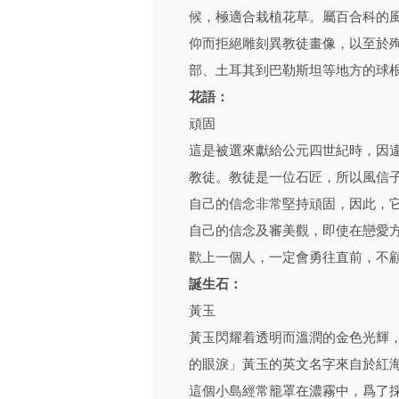
候，極適合栽植花草。屬百合科的
仰而拒絕雕刻異教徒畫像，以至於
部、土耳其到巴勒斯坦等地方的球
花語：
頑固
這是被選來獻給公元四世紀時，因
教徒。教徒是一位石匠，所以風信
自己的信念非常堅持頑固，因此，
自己的信念及審美觀，即使在戀愛
歡上一個人，一定會勇往直前，不
誕生石：
黃玉
黃玉閃耀着透明而溫潤的金色光輝
的眼淚」黃玉的英文名字來自於紅
這個小島經常籠罩在濃霧中，爲了