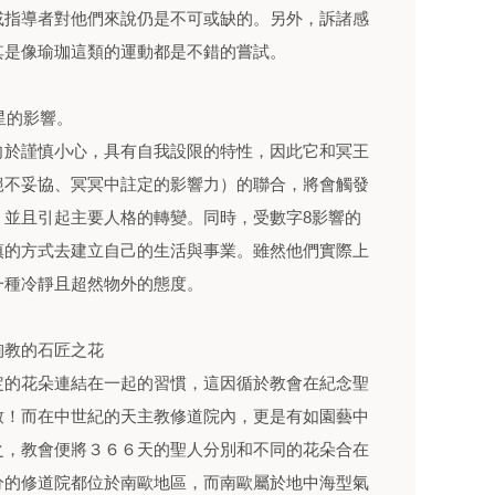
或指導者對他們來說仍是不可或缺的。另外，訴諸感
其是像瑜珈這類的運動都是不錯的嘗試。
星的影響。
向於謹慎小心，具有自我設限的特性，因此它和冥王
絕不妥協、冥冥中註定的影響力）的聯合，將會觸發
，並且引起主要人格的轉變。同時，受數字8影響的
慎的方式去建立自己的生活與事業。雖然他們實際上
一種冷靜且超然物外的態度。
殉教的石匠之花
定的花朵連結在一起的習慣，這因循於教會在紀念聖
致！而在中世紀的天主教修道院內，更是有如園藝中
之，教會便將３６６天的聖人分別和不同的花朵合在
分的修道院都位於南歐地區，而南歐屬於地中海型氣