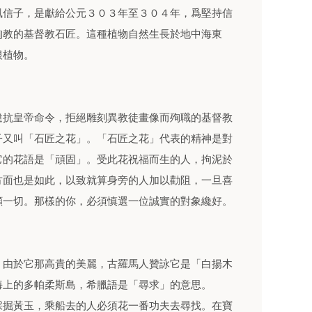
風信子，是獻給公元３０３年至３０４年，爲堅持信
殉教的基督教石匠。這種植物自然生長於地中海東
根植物。
違抗皇帝命令，拒絕雕刻異教徒畫像而殉職的基督教
子又叫「石匠之花」。「石匠之花」代表的精神是對
它的花語是「頑固」。受此花祝福而生的人，拘泥於
方面也是如此，以致就算身旁的人加以勸阻，一旦喜
顧一切。那樣的你，必須慎選一位誠實的對象纔好。
，由於它那高貴的美麗，古羅馬人贊詠它是「白揚木
海上的多帕柔斯島，希臘語是「尋求」的意思。
採掘黃玉，乘船去的人必須花一番功夫去尋找。在寶