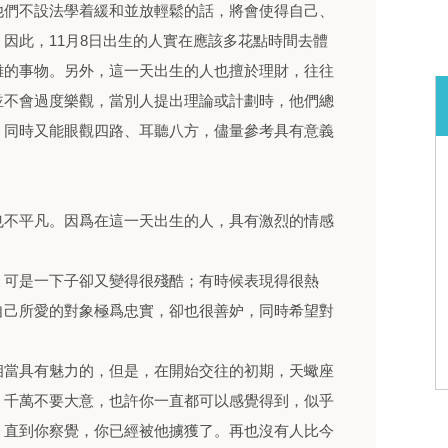
他們不設法學着緩和並放輕鬆的話，將會使得自己、
因此，11月8日出生的人實在應該多花點時間去體
雜的事物。另外，這一天出生的人也擅於理財，往往
並不會過度樂觀，當別人提出理論或計劃時，他們總
，同時又能眼觀四路、耳聽八方，儘量參考具有意義
也不平凡。因爲在這一天出生的人，具有激烈的情感
，可是一下子卻又變得很殘酷；有時候表現得很熱
自己所愛的對象極爲忠實，卻也很善妒，同時希望對
相當具有魅力的，但是，在開始交往的初期，天蠍座
，千萬不要大意，也許你一直都可以感覺得到，似乎
，直到你察覺，你已經被他擄獲了。再也沒有人比今