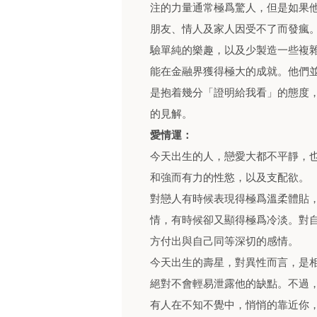
注的力量通常極爲驚人，但是如果
朋友、情人及家人因受不了而發瘋。
驗單純的樂趣，以及少製造一些複
能在金融界獲得極大的成就。他們
是抱着幾分「證明給我看」的態度
的見解。
愛情運：
今天出生的人，戀愛大都不平靜，
和強而有力的性慾，以及支配欲。
對戀人有時候表現得極爲溫柔體貼
情，有時候卻又顯得極爲冷淡。對
方付出與自己同等深切的感情。
今天出生的壽星，對異性而言，是
絕對不會輕易泄露他的缺點。不過
有人在不知不覺中，悄悄的靠近你