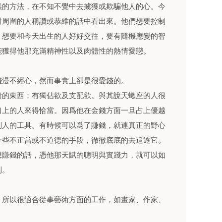
然的方法，在不知不覺中去擄獲或欺騙他人的心。今
對周圍的人稱讚或恭維的話中看出來。他們想要控制
。想要和今天出生的人好好交往，要有隨機應變的智
能獲得他那充滿精神性以及肉體性的熱情愛戀。
錢漫不經心，然而事實上卻是很愛錢的。
貴的東西；有獨佔欲及支配欲。與其說天蠍座的人很
口上的人來得恰當。因爲他在金錢方面一旦占上優越
別人的工具。有時候可以爲了賺錢，就連真正的野心
一些不正當或不道德的手段，徹徹底底的去追逐它。
想賺錢的話，憑他那天賦的聰明與實踐力，就可以如
利。
，所以很適合從事藝術方面的工作，如畫家、作家、