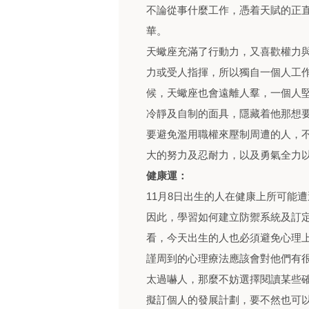
不論從事什麼工作，憑着天賦的正
華。
天蠍座充滿了行動力，又喜歡權力
力或受人指揮，所以獨自一個人工
候，天蠍座也會遠離人羣，一個人
冷靜及自制的面具，隱藏着他那想
要避免濫用職權來壓制周遭的人，
大的努力及忍耐力，以及勇氣全力
健康運：
11月8日出生的人在健康上所可能
因此，學習如何建立防禦系統及訂
看，今天出生的人也必須避免心理
謹周到的心理療法應該會對他們有
太過嚇人，那麼不妨選擇閱讀某些
擬訂個人的發展計劃，要不然也可