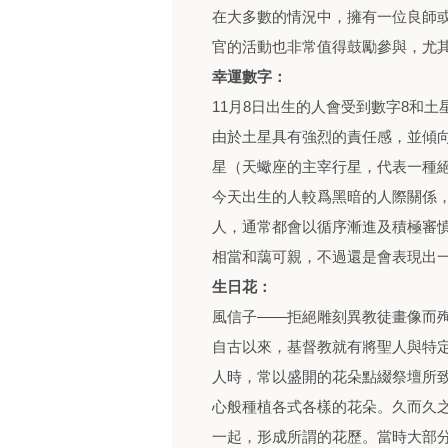
在大多數的情況中，擁有一位良師
官的活動也非常值得鼓勵參與，尤
幸運數字：
11月8日出生的人會受到數字8和土
由於土星具有強烈的責任感，並傾
星（天蠍座的主宰行星，代表一種
今天出生的人較爲黑暗的人際關係
人，通常都會以循序漸進及積極審
相當和藹可親，不過還是會表現出
生日花：
風信子——拒絕雕刻異教徒畫像而
自古以來，基督教就有將聖人與特
人時，常以盛開的花朵點綴祭壇所
心般種植各式各樣的花朵。久而久
一起，形成所謂的花歷。當時大部