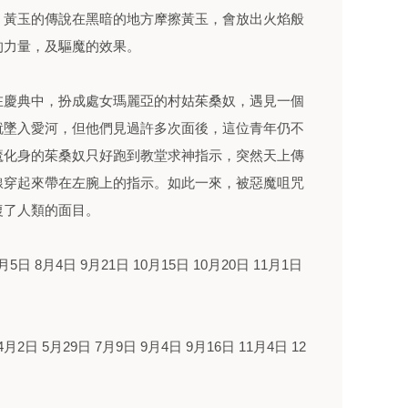
。黃玉的傳說在黑暗的地方摩擦黃玉，會放出火焰般
的力量，及驅魔的效果。
在慶典中，扮成處女瑪麗亞的村姑茱桑奴，遇見一個
就墜入愛河，但他們見過許多次面後，這位青年仍不
魔化身的茱桑奴只好跑到教堂求神指示，突然天上傳
線穿起來帶在左腕上的指示。如此一來，被惡魔咀咒
復了人類的面目。
月5日 8月4日 9月21日 10月15日 10月20日 11月1日
4月2日 5月29日 7月9日 9月4日 9月16日 11月4日 12