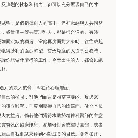
直及強烈的性格和精力，都可以充分展現自己的才
與威望，是個指揮別人的高手，但卻厭惡與人共同努
作，或當個主管去管理別人，都是很合適的。有時
堅強而沉默的獨處，當他再度面對大衆時，往往戴起
要獲得勝利的強烈慾望。當天蠍座的人從事公務時，
不論你想做什麼樣的工作，今天出生的人，都會以絕
以赴。
遭遇到的最大威脅，即在於心理層面。
定自己的極限，對他們而言是相當重要的。反過來
上的孤立狀態，千萬別壓抑自己的陰暗面。健全且嚴
很大的益處。倘若他們覺得求助於精神科醫師的主意
確實有效的醫療訊息、參加研討會或援助團體，或者
以藉由自我測試來達到不斷成長的目標。雖然如此，