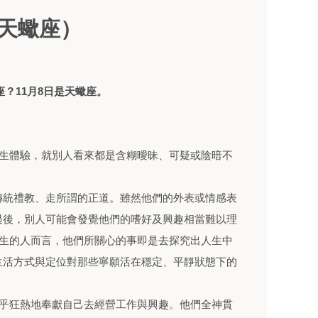
（天蠍座）
座？11月8日是天蠍座。
人生體驗，就別人看來都是含糊曖昧、可疑或陰暗不
傳統禮教、走所謂的正道。雖然他們的外表或情感表
過後，別人可能會發覺他們的嗜好及興趣相當難以理
出生的人而言，他們所關心的事即是去探究出人生中
生活方式與定位對那些寧願活在穩定、平靜狀態下的
近乎狂熱地奉獻自己去經營工作與興趣。他們全神貫