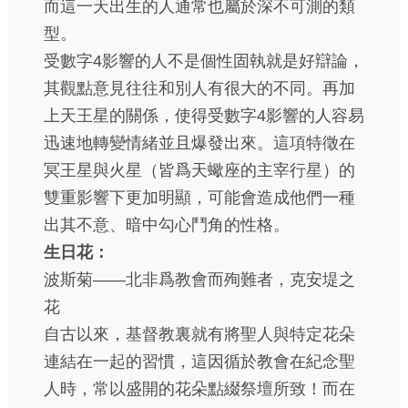
而這一天出生的人通常也屬於深不可測的類
型。
受數字4影響的人不是個性固執就是好辯論，
其觀點意見往往和別人有很大的不同。再加
上天王星的關係，使得受數字4影響的人容易
迅速地轉變情緒並且爆發出來。這項特徵在
冥王星與火星（皆爲天蠍座的主宰行星）的
雙重影響下更加明顯，可能會造成他們一種
出其不意、暗中勾心鬥角的性格。
生日花：
波斯菊——北非爲教會而殉難者，克安堤之
花
自古以來，基督教裏就有將聖人與特定花朵
連結在一起的習慣，這因循於教會在紀念聖
人時，常以盛開的花朵點綴祭壇所致！而在