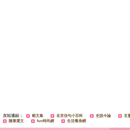
友站連結：
範文集
名言佳句小百科
史說今論
玄
隨筆運文
fun時尚網
生活養身網