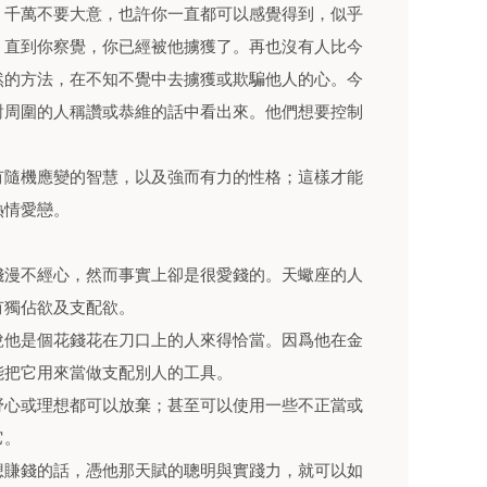
，千萬不要大意，也許你一直都可以感覺得到，似乎
，直到你察覺，你已經被他擄獲了。再也沒有人比今
然的方法，在不知不覺中去擄獲或欺騙他人的心。今
對周圍的人稱讚或恭維的話中看出來。他們想要控制
。
有隨機應變的智慧，以及強而有力的性格；這樣才能
熱情愛戀。
錢漫不經心，然而事實上卻是很愛錢的。天蠍座的人
有獨佔欲及支配欲。
說他是個花錢花在刀口上的人來得恰當。因爲他在金
能把它用來當做支配別人的工具。
野心或理想都可以放棄；甚至可以使用一些不正當或
它。
想賺錢的話，憑他那天賦的聰明與實踐力，就可以如