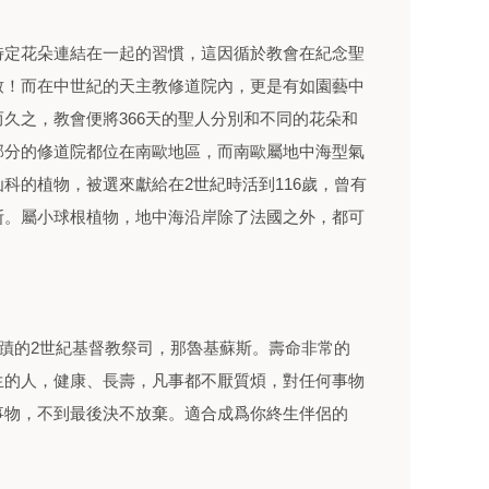
特定花朵連結在一起的習慣，這因循於教會在紀念聖
致！而在中世紀的天主教修道院內，更是有如園藝中
久之，教會便將366天的聖人分別和不同的花朵和
部分的修道院都位在南歐地區，而南歐屬地中海型氣
科的植物，被選來獻給在2世紀時活到116歲，曾有
蘇斯。屬小球根植物，地中海沿岸除了法國之外，都可
奇蹟的2世紀基督教祭司，那魯基蘇斯。壽命非常的
生的人，健康、長壽，凡事都不厭質煩，對任何事物
事物，不到最後決不放棄。適合成爲你終生伴侶的