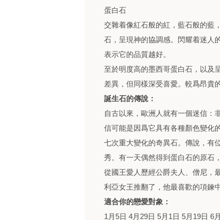
蛋白石
交雜着像紅石般的紅，藍石般的藍
石，呈現神的協調感。閃耀着迷人
表示它的品質越好。
至於明度高的墨西哥蛋白石，以及
差異，但同樣深受喜愛。較爲昂貴
誕生石的傳說：
自古以來，歐洲人就有一個迷信：非
信可能是因爲它具有各種顏色變化
七次重大變化的奇異石。傳說，有
秀。有一天偶然得到蛋白石的原石
從國王愛人歷經公爵夫人、僧尼，
利亞女王推翻了，他最喜歡的項鍊
適合你的戀愛對象：
1月5日 4月29日 5月1日 5月19日 6月