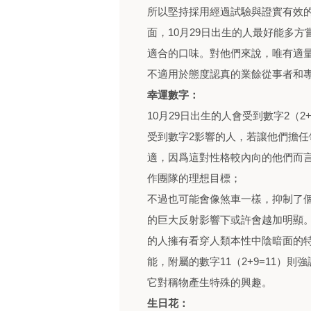
所以堅持採用經過試驗與證實有效
面，10月29日出生的人最好能多
適合的口味。對他們來說，唯有適
不適用於態度認真的業餘從事者和
幸運數字：
10月29日出生的人會受到數字2（2+
受到數字2影響的人，若讓他們擔
適，因爲這對性格較內向的他們而
作團隊的理想目標；
不過也可能會像煞車一樣，抑制了
的巨大反射影響下或許會越加明顯
的人擁有看穿人類本性中陰暗面的
能，附屬的數字11（2+9=11）
它對稱物產生特殊的興趣。
生日花：