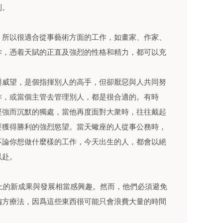
利。
，所以很適合從事藝術方面的工作，如畫家、作家、
作，憑着天賦的正直及強烈的性格和精力，都可以充
與威望，是個指揮別人的高手，但卻厭惡與人共同努
作，或當個主管去管理別人，都是很合適的。有時
堅強而沉默的獨處，當他再度面對大衆時，往往戴起
要獲得勝利的強烈慾望。當天蠍座的人從事公務時，
不論你想做什麼樣的工作，今天出生的人，都會以絕
以赴。
健上的新成果與發展相當感興趣。然而，他們必須避免
偏方療法，因爲這些東西很可能只會浪費大量的時間