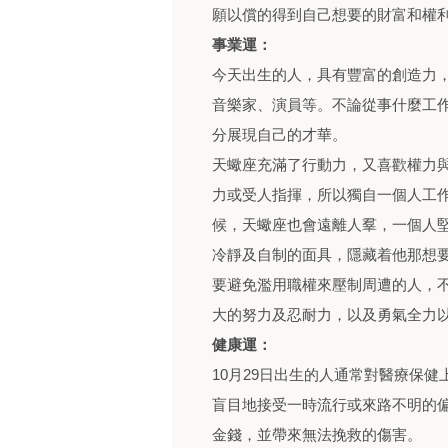
願以償的得到自己想要的財富和權
事業運：
今天出生的人，具有豐富的創造力
音樂家、演員等。不論從事什麼工
分展現自己的才華。
天蠍座充滿了行動力，又喜歡權力
力或受人指揮，所以獨自一個人工
候，天蠍座也會遠離人羣，一個人
冷靜及自制的面具，隱藏着他那想
要避免濫用職權來壓制周遭的人，
大的努力及忍耐力，以及勇氣全力
健康運：
10月29日出生的人通常對醫療保
盲目地接受一時流行或來路不明的
金錢，並帶來無法挽救的傷害。