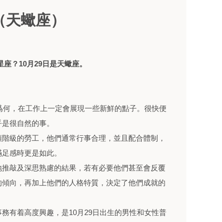
書（天蠍座）
麼星座？10月29日是天蠍座。
位爲何，在工作上一定會展現一些新鮮的點子。很快便
乎是很自然的事。
領階級的勞工，他們通常行事合理，並且配合體制，
滿足感時更是如此。
地推敲及深思熟慮的結果，若有必要他們甚至會反覆
的傾向，再加上他們的人格特質，決定了他們成就的
務有着高度興趣，是10月29日出生的男性和女性普