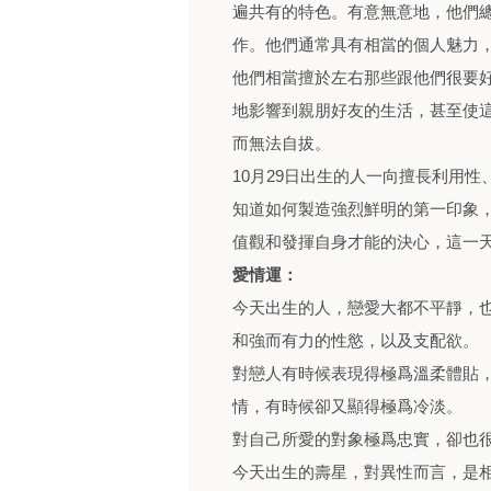
遍共有的特色。有意無意地，他們
作。他們通常具有相當的個人魅力
他們相當擅於左右那些跟他們很要
地影響到親朋好友的生活，甚至使
而無法自拔。
10月29日出生的人一向擅長利用
知道如何製造強烈鮮明的第一印象
值觀和發揮自身才能的決心，這一
愛情運：
今天出生的人，戀愛大都不平靜，
和強而有力的性慾，以及支配欲。
對戀人有時候表現得極爲溫柔體貼
情，有時候卻又顯得極爲冷淡。
對自己所愛的對象極爲忠實，卻也
今天出生的壽星，對異性而言，是