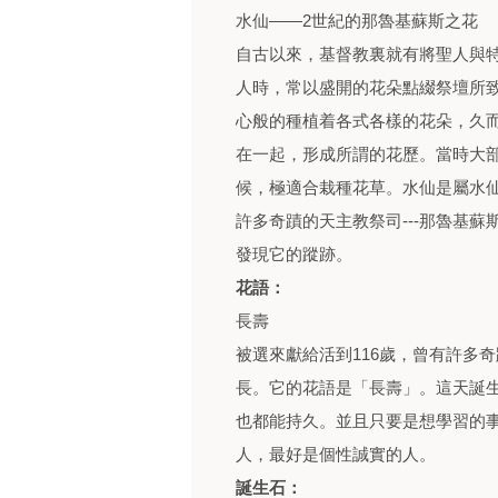
水仙——2世紀的那魯基蘇斯之花
自古以來，基督教裏就有將聖人與
人時，常以盛開的花朵點綴祭壇所
心般的種植着各式各樣的花朵，久而
在一起，形成所謂的花歷。當時大
候，極適合栽種花草。水仙是屬水仙
許多奇蹟的天主教祭司---那魯基
發現它的蹤跡。
花語：
長壽
被選來獻給活到116歲，曾有許多
長。它的花語是「長壽」。這天誕
也都能持久。並且只要是想學習的
人，最好是個性誠實的人。
誕生石：