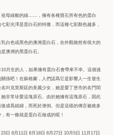
，祖母綠般的綠……，擁有各種寶石所有色的蛋白
的七彩光澤是蛋白石的特微，而這種七彩顏色越多，
呈乳白色或黑色的澳洲蛋白石，在外觀雖然有很大的
的是澳洲的黑蛋白石。
10月生的人，如果擁有蛋白石會帶來不幸。這個迷
的關係吧！在蘇格蘭，人們認爲它是影響人一生發生
位名叫克里斯廷的美麗少女，她是愛丁堡市的名門閨
，她非常珍愛這塊原石。由於她擁有這塊原石，因此
最後成爲娼婦，而死於潦倒。但是這樣的傳言被維多
中，有一條就是蛋白石做成的呢！
23日 8月11日 8月18日 8月27日 10月5日 11月17日