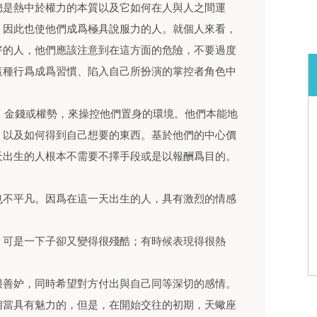
總是熱中於權力的本質以及它如何在人與人之間運
，因此也使他們成爲極具說服力的人。就個人來看，
好的人，他們應該注意到在這方面的危險，不要過度
這種行爲成爲習慣、陷入自己所扮演的掌控者角色中
性、金錢或權勢，來操控他們置身的環境。他們本能地
，以及如何得到自己想要的東西。基於他們的中心價
天出生的人根本不需要不擇手段或是以報酬爲目的。
也不平凡。因爲在這一天出生的人，具有激烈的情感
，可是一下子卻又變得很殘酷；有時候表現得很熱
很善妒，同時希望對方付出與自己同等深切的感情。
相當具有魅力的，但是，在開始交往的初期，天蠍座