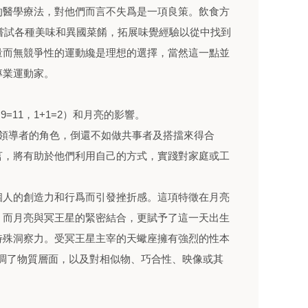
的醫學療法，對他們而言不失爲是一項良策。飲食方
方嘗試各種美味和異國菜餚，拓展味覺經驗以從中找到
量而無競爭性的運動纔是理想的選擇，當然這一點並
專業運動家。
9=11，1+1=2）和月亮的影響。
任領導者的角色，倒還不如做共事者及搭擋來得合
言，將有助於他們利用自己的方式，實踐對家庭或工
個人的創造力和行爲而引發挫折感。這項特徵在月亮
。而月亮與冥王星的緊密結合，更賦予了這一天出生
特殊洞察力。受冥王星主宰的天蠍座擁有強烈的性本
則強調了物質層面，以及對相似物、巧合性、映像或其