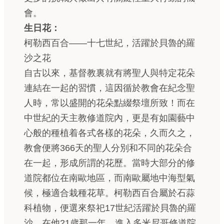
會。
生日花：
柯勒西百合——十七世紀，活躍於貝魯的羅
沙之花
自古以來，基督教裏就有將聖人與特定花朵
連結在一起的習慣，這因循於教會在紀念聖
人時，常以盛開的花朵點綴祭壇所致！而在
中世紀的天主教修道院內，更是有如園藝中
心般的種植着各式各樣的花朵，久而久之，
教會便將366天的聖人分別和不同的花朵合
在一起，形成所謂的花歷。當時大部分的修
道院都位在南歐地區，而南歐屬地中海型氣
候，極適合栽種花草。柯勒西百合屬於石蒜
科植物，便選來祭祀17世紀活躍於貝魯的羅
沙。在他21歲那一年，進入多米尼哥修道院