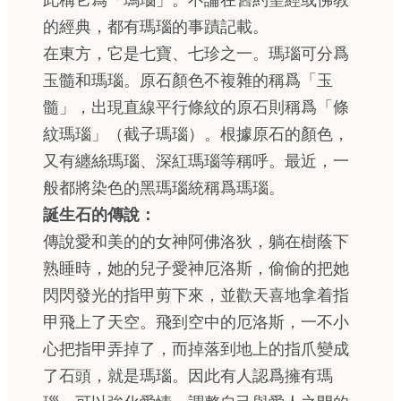
此稱它爲「瑪瑙」。不論在舊約聖經或佛教
的經典，都有瑪瑙的事蹟記載。
在東方，它是七寶、七珍之一。瑪瑙可分爲
玉髓和瑪瑙。原石顏色不複雜的稱爲「玉
髓」，出現直線平行條紋的原石則稱爲「條
紋瑪瑙」（截子瑪瑙）。根據原石的顏色，
又有纏絲瑪瑙、深紅瑪瑙等稱呼。最近，一
般都將染色的黑瑪瑙統稱爲瑪瑙。
誕生石的傳說：
傳說愛和美的的女神阿佛洛狄，躺在樹蔭下
熟睡時，她的兒子愛神厄洛斯，偷偷的把她
閃閃發光的指甲剪下來，並歡天喜地拿着指
甲飛上了天空。飛到空中的厄洛斯，一不小
心把指甲弄掉了，而掉落到地上的指爪變成
了石頭，就是瑪瑙。因此有人認爲擁有瑪