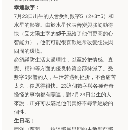
幸運數字：
7月23日出生的人會受到數字5（2+3=5）和
水星的影響。由於水星代表善變與腦筋動得
快（受太陽主宰的獅子座給了他們更高的心
智能力），他們可能很喜歡經常改變想法與
四周的環境。
必須謹防生活太過理性，以至於把情感、直
覺、精神等方面的優良特質全部抹滅了。受
數字5影響的人，生活若遇到挫折，不會痛苦
太久，復原得很快。23這個數字與各種奇奇
怪怪的事物都有關連，對7月23日出生的人
來說，正好可以滿足他們喜好不尋常經驗的
個性。
生日花：
西洋山蘿蔔——拉溫那最早期的主教聖亞那