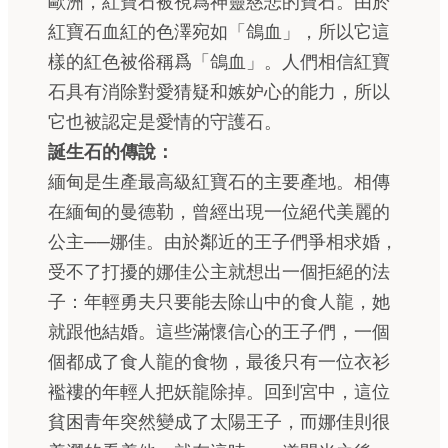
歐洲，紅寶石被視爲神靈慈悲的寶石。由於
紅寶石血紅的色澤宛如「鴿血」，所以它這
樣的紅色被俗稱爲「鴿血」。人們相信紅寶
石具有消除對愛猜疑和嫉妒心的能力，所以
它也被認定是愛情的守護石。
誕生石的傳說：
緬甸是生產最高級紅寶石的主要產地。相傳
在緬甸的曼德勒，曾經出現一位絕代美麗的
公主──娜佳。由於鄰近的王子們爭相求婚，
受不了打擾的娜佳公主就想出一個拒絕的法
子：年輕勇夫只要能去除山中的食人龍，她
就跟他結婚。這些滿懷信心的王子們，一個
個都成了食人龍的食物，最後只有一位衣衫
襤褸的年輕人把妖龍除掉。回到宮中，這位
貧困青年突然變成了太陽王子，而娜佳則很