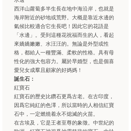
水邊
西洋山蘿蔔多半生長在地中海沿岸，也就是
海岸附近的砂地或荒野。大概是靠近水邊的
氣候比較適合它生長吧！因此它的花語是
「水邊」。受到這種花祝福而生的人，看起
來嬌嬌嫩嫩、水汪汪的。無論是外型或性
格，都給人一種豐滿、柔軟的性格。具有母
性化的強大包容力。屬於早婚型，也是個喜
愛兒女成羣且顧家的好媽媽！
誕生石：
紅寶石
紅寶石的歷史比鑽石更爲古老。在古印度，
因爲它純紅的色澤，所以當時的人相信紅寶
石中，一定燃燒着永不熄滅的火苗。
在古埃及，它是王者至尊的象徵。中世紀的