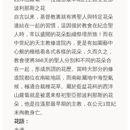
波利那斯之花
自古以來，基督教裏就有將聖人與特定花朵
連結在一起的習慣，這因循於教會在紀念聖
人時，常以盛開的花朵點綴祭壇所致！而在
中世紀的天主教修道院內，更是有如園藝中
心般的種植着各式各樣的花朵，久而久之，
教會便將366天的聖人分別和不同的花朵合
在一起，形成所謂的花歷。當時大部分的修
道院都位在南歐地區，而南歐屬地中海型氣
候，極適合栽種花草。屬於藍盆花科的西洋
山蘿蔔就是被選來祭祀聖亞那波利那斯的花
朵，他是拉溫那最早期的主教，在公元1世紀
末殉教身亡。
花語：