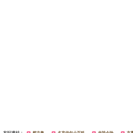
友站連結：
範文集
名言佳句小百科
史說今論
玄