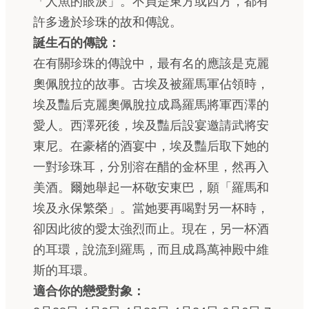
「人魚的眼淚」。不貞是東方或西方，都有
許多邊於珍珠的故和傳說。
誕生石的傳說：
在有關珍珠的傳說中，最有名的應該是克麗
奧佩脫拉的故事。古埃及被羅馬軍佔領時，
埃及豔后克麗奧佩脫拉成爲羅馬將軍西澤的
愛人。西澤死後，埃及豔后設宴邀請武將安
東尼。在豪楮的酒宴中，埃及豔后取下她的
一對珍珠耳，分別溶在醋的金杯里，然再入
美酒。爾她舉起一杯敬安東巴，願「羅馬和
埃及永保繁榮」。當她要再喝對另一杯時，
卻因此彼的愛太強烈而止。現在，另一杯酒
的耳環，說流到羅馬，而且成爲萬神殿中維
斯的耳環。
適合你的戀愛對象：