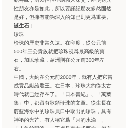
結善緣，所以往往不易和人深交，即使對異
性朋友亦是如此，所以要謹記朋友多然固然
是好，但擁有能夠深入的知已則更爲重要。
誕生石：
珍珠
珍珠的歷史非常久遠。在印度，從公元前
500年王公貴族就把珍珠視爲最高級的寶
石，加以珍藏，歐洲則在公元前300年左
右。
中國，大約在公元前2000年，就有人把它當
成貢品獻給君王。在日本，珍珠大約從太古
時代就已經存在了。「日本書紀」、「萬葉
集」中，都留有歌頌珍珠的文章。從生長在
蔚藍海水中的珍珠貝口中取出的珍珠，具有
神祕的光芒。有人稱它爲「月的水滴」、