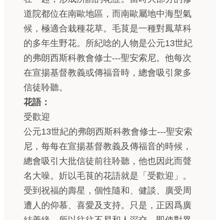
道院都位在南歐地區，而南歐屬地中海型氣
候，極適合栽種花草。毛茛是一種對鳳草科
的多年生野花。所紀唸的人物是公元13世紀
的弗朗西斯科教會修士---聖安索尼。他每次
在宣揚基督教義或傳福音時，總會吸引衆多
信徒聆聽。
花語：
受歡迎
公元13世紀的弗朗西斯科教會修士---聖安索
尼，每每在宣揚基督教義及傳福音的時候，
總會吸引大批信徒前往聆聽，他也因此而聲
名大噪。妡以毛茛的花語就是「受歡迎」。
受到祝福的壽星，個性隨和、健談、廣受周
遭人的仰慕、喜愛及支持。只是，正因爲廣