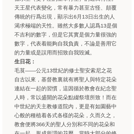
天王星代表變化，常有暴力甚至古怪、顛覆
傳統的行爲出現，顯示出6月13日出生的人
渴求極端的天性。雖然大多數人認爲13是個
不吉利的數字，但是它其實是個力量很強的
數字，代表着能夠自我負責，不論是善用它
的力量或是誤用而招致自我毀滅。
生日花：
毛茛——公元13世紀的修士聖安索尼之花
自古以來，基督教裏就有將聖人與特定花朵
連結在一起的習慣，這因循於教會在紀念聖
人時，常以盛開的花朵點綴祭壇所致！而在
中世紀的天主教修道院內，更是有如園藝中
心般的種植着各式各樣的花朵，久而久之，
教會便將366天的聖人分別和不同的花朵和
在一起，形成所謂的花歷。當時大部分的修