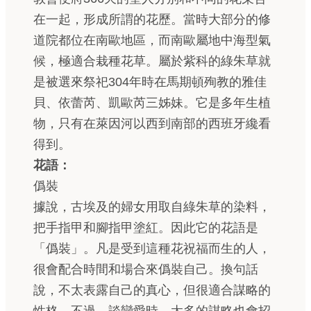
在一起，形成所謂的花歷。當時大部分的修
道院都位在南歐地區，而南歐屬地中海型氣
候，極適合栽種花草。屬於紫科的綠朱草就
是被選來祭祀304年時在馬期頓殉教的雅佳
貝、依蕾芮、凱歐芮三姊妹。它是多年生植
物，只有在萊因河以西到南部的西班牙纔看
得到。
花語：
僞裝
據說，古埃及的婦女用取自綠朱草的染料，
把手指甲和腳指甲塗紅。因此它的花語是
「僞裝」。凡是受到這種花祝福而生的人，
很會配合時間和場合來僞裝自己。換句話
說，不太表露自己的真心，但很適合謀略的