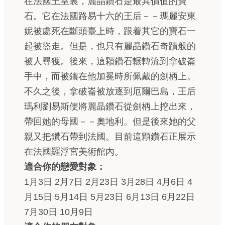
在法國王室裏，麗晶鑽石是最具價值的寶
石。它在法國路易十六的王后－－瑪麗安東
妮被處死在斷頭臺上時，跟着其它的寶石一
起被盜走。但是，也只有麗晶鑽石奇蹟般的
被人尋獲。後來，這顆鑽石輾轉流到拿破崙
手中，而被鑲在他加冕時所佩戴的劍柄上。
不久之後，拿破崙被放逐到厄爾巴島，王后
瑪利劉易斯便將麗晶鑽石從劍柄上挖出來，
帶回她的母國－－奧地利。但是後來她的父
親又把鑽石帶到法國。目前這顆鑽石正展示
在法國羅浮宮美術館內。
適合你的戀愛對象：
1月3日 2月7日 2月23日 3月28日 4月6日 4
月15日 5月14日 5月23日 6月13日 6月22日
7月30日 10月9日