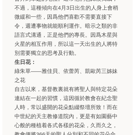
不過，這種傾向在4月3日出生的人身上會稍
微緩和一些，因爲他們喜歡不需要直接下
令，週遭事物就能順利運作。暗示之類的非
語言式溝通，正是他們的專長。因爲木星與
火星的相互作用，所以這一天出生的人將特
別需要獨立的思考及行動。
生日花：
綠朱草——雅佳貝、依蕾芮、凱歐芮三姊妹
之花
自古以來，基督教裏就有將聖人與特定花朵
連結在一起的習慣，這因循於教會在紀念聖
人時，常以盛開的花朵點綴祭壇所致！而在
中世紀的天主教修道院內，更是有如園藝中
心般的種植着各式各樣的花朵，久而久之，
教會便將366天的聖人分別和不同的花朵合