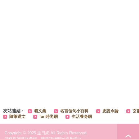
友站連結：
範文集
名言佳句小百科
史說今論
玄
隨筆運文
fun時尚網
生活養身網
Copyright © 2025 生日網 All Rights Reserved.
請尊重智慧財產權，轉載請標明出處及網址