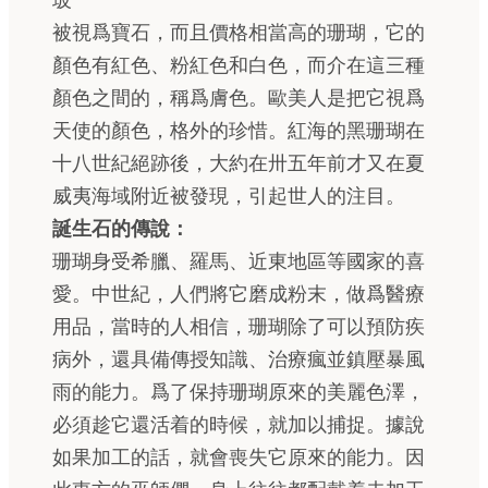
玻
被視爲寶石，而且價格相當高的珊瑚，它的
顏色有紅色、粉紅色和白色，而介在這三種
顏色之間的，稱爲膚色。歐美人是把它視爲
天使的顏色，格外的珍惜。紅海的黑珊瑚在
十八世紀絕跡後，大約在卅五年前才又在夏
威夷海域附近被發現，引起世人的注目。
誕生石的傳說：
珊瑚身受希臘、羅馬、近東地區等國家的喜
愛。中世紀，人們將它磨成粉末，做爲醫療
用品，當時的人相信，珊瑚除了可以預防疾
病外，還具備傳授知識、治療瘋並鎮壓暴風
雨的能力。爲了保持珊瑚原來的美麗色澤，
必須趁它還活着的時候，就加以捕捉。據說
如果加工的話，就會喪失它原來的能力。因