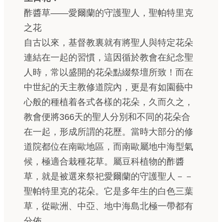
酢醬草——愛爾蘭的守護聖人，聖帕特里克
之花
自古以來，基督教裏就有將聖人與特定花朵
連結在一起的習慣，這因循於教會在紀念聖
人時，常以盛開的花朵點綴祭壇所致！而在
中世紀的天主教修道院內，更是有如園藝中
心般的種植着各式各樣的花朵，久而久之，
教會便將366天的聖人分別和不同的花朵合
在一起，形成所謂的花歷。當時大部分的修
道院都位在南歐地區，而南歐屬地中海型氣
候，極適合栽種花草。屬豆科植物的酢醬
草，就是被選來祭祀愛爾蘭的守護聖人－－
聖帕特里克的花朵。它是多年生的白色三葉
草，從歐洲、中亞、地中海島北極一帶都有
分佈。